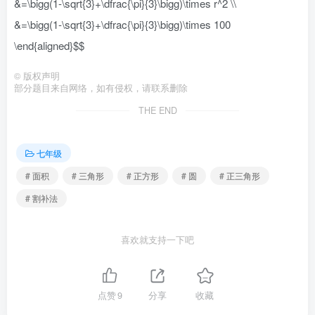
&=\bigg(1-\sqrt{3}+\dfrac{\pi}{3}\bigg)\times r^2 \\
&=\bigg(1-\sqrt{3}+\dfrac{\pi}{3}\bigg)\times 100
\end{aligned}$$
©
版权声明
部分题目来自网络，如有侵权，请联系删除
THE END
七年级
# 面积
# 三角形
# 正方形
# 圆
# 正三角形
# 割补法
喜欢就支持一下吧
点赞
9
分享
收藏