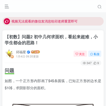
点击菜单或者文章中链接可以查看其他讲次的视频
最近网站被攻击导致速度非常慢，目前已恢复正常
视频无法观看的微信发消息给邱老师重置即可
【初数】问题2 初中几何求面积，看起来超难，小
学生都会的思路！
邱福星
关注
私信
1月4日 09:35更新
347
9
问题
如图，一个正方形内部画了$4$条圆弧，已知正方形的边长是
$10$，求阴影部分的面积。