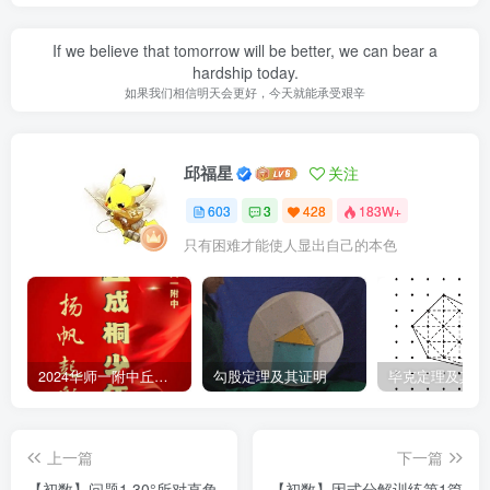
If we believe that tomorrow will be better, we can bear a
hardship today.
如果我们相信明天会更好，今天就能承受艰辛
邱福星
关注
603
3
428
183W+
只有困难才能使人显出自己的本色
2024华师一附中丘班游园考试真题
勾股定理及其证明
毕克定理及其证
上一篇
下一篇
【初数】问题1 30°所对直角
【初数】因式分解训练第1篇