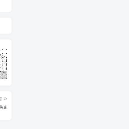
及其证明
几何全等模型手册
数论四大定理之一：中国剩余定理——从“物不知数”到现代代数
因
篇
史莱克