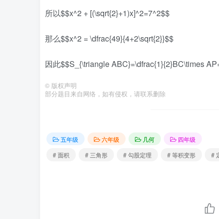
所以$$x^2 + [(\sqrt{2}+1)x]^2=7^2$$
那么$$x^2 = \dfrac{49}{4+2\sqrt{2}}$$
因此$$S_{\triangle ABC}=\dfrac{1}{2}BC\times AP=\d
©
版权声明
部分题目来自网络，如有侵权，请联系删除
五年级
六年级
几何
四年级
# 面积
# 三角形
# 勾股定理
# 等积变形
#