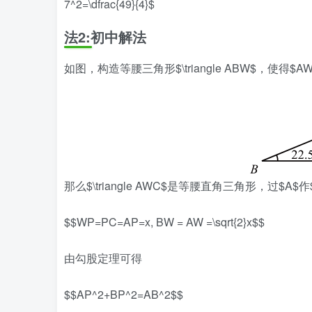
7^2=\dfrac{49}{4}$
法2:初中解法
如图，构造等腰三角形$\triangle ABW$，使得$AW=BW$，则$
那么$\triangle AWC$是等腰直角三角形，过$A$
$$WP=PC=AP=x, BW = AW =\sqrt{2}x$$
由勾股定理可得
$$AP^2+BP^2=AB^2$$