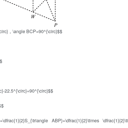
rc}，\angle BCP=90^{\circ}$$
$$
}-22.5^{\circ}=90^{\circ}$$
$$
ac{1}{2}S_{\triangle ABP}=\dfrac{1}{2}\times \dfrac{1}{2}\t