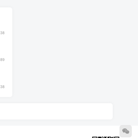
938
289
238