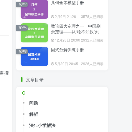
几何全等模型手册
TOP4
12月18日 08:23
4165人已阅读
2月9日 21:26
3578人已阅读
几何全等模型手册
TOP4
数论四大定理之一：中国剩
TOP5
余定理——从“物不知数”到现
2月9日 21:26
3578人已阅读
代代数
12月28日 20:00
2932人已阅读
数论四大定理之一：中国剩
TOP5
余定理——从“物不知数”到现
因式分解训练手册
TOP6
代代数
12月28日 20:00
2932人已阅读
5月30日 20:45
2926人已阅读
因式分解训练手册
TOP6
，连接
文章目录
5月30日 20:45
2926人已阅读
问题
解析
问题
法1:小学解法
解析