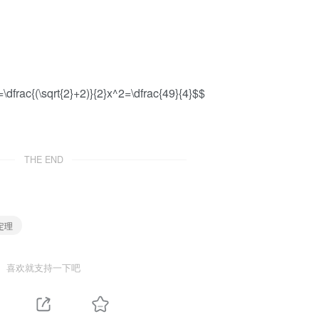
frac{(\sqrt{2}+2)}{2}x^2=\dfrac{49}{4}$$
THE END
 定理
喜欢就支持一下吧