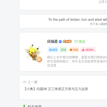
点赞
5
To the path of timber, iron and steel w
为了走上成材
邱福星
关注
603
3
428
183W+
我们人生中最大的懒惰，就是当我们明知自
作出选择的能力，却不去主动改变而是放任
活态度
上一篇
【小奥】问题58 正三角形正方形与正六边形
相关推荐