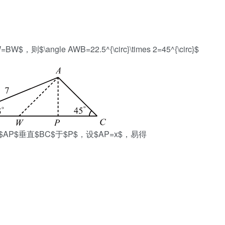
\angle AWB=22.5^{\circ}\times 2=45^{\circ}$
作$AP$垂直$BC$于$P$，设$AP=x$，易得