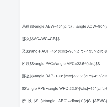
易得$$\angle ABW=45^{\circ}，\angle ACW=90^{\ci
那么$$AC=WC=CP$$
又$$\angle ACP=45^{\circ}+90^{\circ}=135^{\circ}
所以$$\angle PAC=\angle APC=22.5^{\circ}$$
那么$$\angle BAP=180^{\circ}-22.5^{\circ}-45^{\circ
$$\angle APB=\angle WPC-22.5^{\circ}=45^{\circ}
所以$S_{\triangle ABC}=\dfrac{1}{2}S_{ABWC}=\dfr