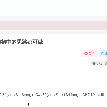
和初中的思路都可做
关注
572
5^{\circ}$，$\angle C=45^{\circ}$，求$\triangle ABC$的面积