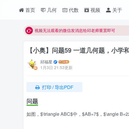
视频无法观看的微信发消息给邱老师重置即可
首页
几何
代数
视频
关于
点击菜单或者文章中链接可以查看其他讲次的视频
最近网站被攻击导致速度非常慢，目前已恢复正常
视频无法观看的微信发消息给邱老师重置即可
【小奥】问题59 一道几何题，小学
邱福星
1月3日 21:53更新
打印 / 导出PDF
问题
如图，$\triangle ABC$中，$AB=7$，$\angle B=22.