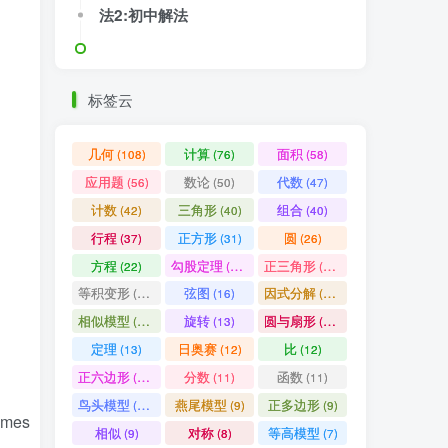
法2:初中解法
法1:小学解法
法2:初中解法
标签云
几何
计算
面积
(108)
(76)
(58)
应用题
数论
代数
(56)
(50)
(47)
计数
三角形
组合
(42)
(40)
(40)
(108)
(76)
(58)
行程
正方形
圆
(37)
(31)
(26)
(56)
(50)
(47)
方程
勾股定理
正三角形
(22)
(19)
(19)
(42)
(40)
(40)
等积变形
弦图
因式分解
(18)
(16)
(15)
(37)
(31)
(26)
相似模型
旋转
圆与扇形
(14)
(13)
(13)
(22)
(19)
(19)
定理
日奥赛
比
(13)
(12)
(12)
(18)
(16)
(15)
正六边形
分数
函数
(11)
(11)
(11)
(14)
(13)
(13)
鸟头模型
燕尾模型
正多边形
(10)
(9)
(9)
(13)
(12)
(12)
imes
相似
对称
等高模型
(9)
(8)
(7)
(11)
(11)
(11)