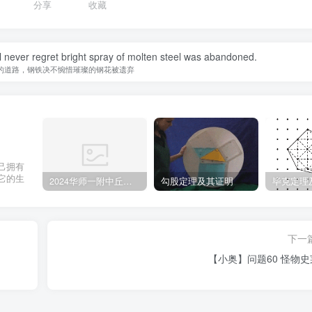
分享
收藏
ill never regret bright spray of molten steel was abandoned.
的道路，钢铁决不惋惜璀璨的钢花被遗弃
己拥有
它的生
2024华师一附中丘班游园考试真题
勾股定理及其证明
毕克定理
下一
【小奥】问题60 怪物