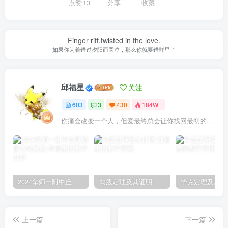
点赞
13
分享
收藏
Finger rift,twisted in the love.
如果你为着错过夕阳而哭泣，那么你就要错群星了
邱福星
关注
603
3
430
184W+
伤痛会改变一个人，但爱最终总会让你找回最初的自己
2024华师一附中丘班游园考试真题
勾股定理及其证明
毕克定理及其证
上一篇
下一篇