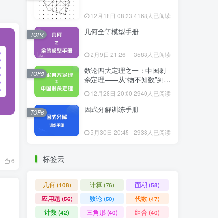
12月18日 08:23
4168人已阅读
几何全等模型手册
TOP4
2月9日 21:26
3583人已阅读
数论四大定理之一：中国剩
TOP5
余定理——从“物不知数”到现
代代数
12月28日 20:00
2940人已阅读
因式分解训练手册
TOP6
5月30日 20:45
2933人已阅读
标签云
0
6
几何
计算
面积
(108)
(76)
(58)
应用题
数论
代数
(56)
(50)
(47)
计数
三角形
组合
(42)
(40)
(40)