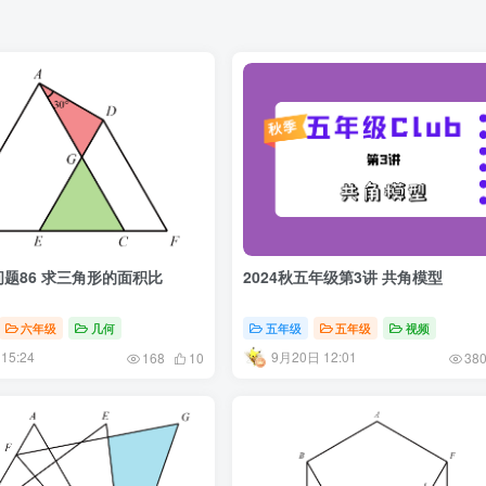
题86 求三角形的面积比
2024秋五年级第3讲 共角模型
六年级
几何
五年级
五年级
视频
15:24
9月20日 12:01
168
10
38