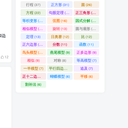
行程
正方形
圆
(37)
(31)
(26)
方程
勾股定理
正三角形
(22)
(19)
(19)
等积变形
弦图
因式分解
(18)
(16)
(15)
相似模型
旋转
圆与扇形
(14)
(13)
(13)
和边
定理
日奥赛
比
(13)
(12)
(12)
正六边形
分数
函数
(11)
(11)
(11)
鸟头模型
燕尾模型
正多边形
(10)
(9)
(9)
12
相似
对称
等高模型
(9)
(8)
(7)
一半模型
平行四边形
追及
(7)
(7)
(7)
正十二边形
蝴蝶模型
平移
(6)
(6)
(6)
割补法
(6)