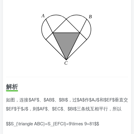
解析
如图，连接$AF$、$AB$、$BI$，过$A$作$AJ$和$EF$垂直交
$EF$于$J$，则$AF$、$EC$、$BI$三条线互相平行，所以
$$S_{\triangle ABC}=S_{EFCI}=9\times 9=81$$