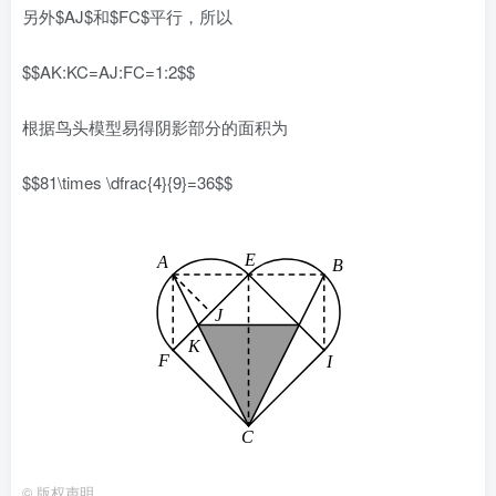
另外$AJ$和$FC$平行，所以
$$AK:KC=AJ:FC=1:2$$
根据鸟头模型易得阴影部分的面积为
$$81\times \dfrac{4}{9}=36$$
©
版权声明