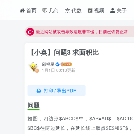
最近网站被攻击导致速度非常慢，目前已恢复正常
首页
几何
代数
视频
关于
视频无法观看的微信发消息给邱老师重置即可
点击菜单或者文章中链接可以查看其他讲次的视频
最近网站被攻击导致速度非常慢，目前已恢复正常
视频无法观看的微信发消息给邱老师重置即可
【小奥】问题3 求面积比
邱福星
1月1日 00:13更新
打印 / 导出PDF
问题
如图，四边形$ABCD$中，$AB=AD$，$AD:DC=2:3$，$
$BC$往两边延长，在延长线上取点$E$和$F$，