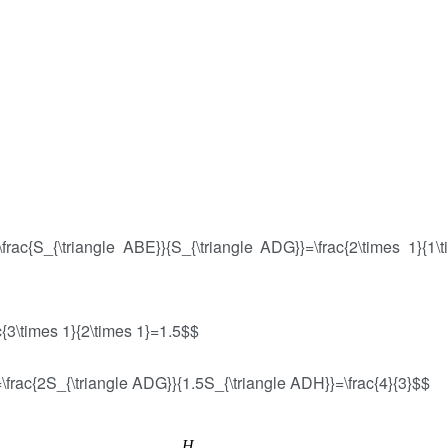
ngle ABE}}{S_{\triangle ADG}}=\frac{2\times 1}{1\t
c{3\times 1}{2\times 1}=1.5$$
frac{2S_{\triangle ADG}}{1.5S_{\triangle ADH}}=\frac{4}{3}$$