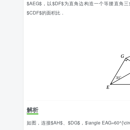
$AEG$，以$DF$为直角边构造一个等腰直角三角
$CDF$的面积比．
解析
如图，连接$AH$、$DG$，$\angle EAG=60^{\circ}