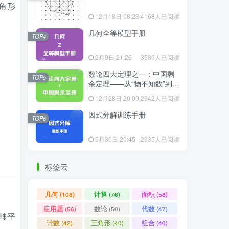
三角形
12月18日 08:23
4168人已阅读
几何全等模型手册
TOP4
2月9日 21:26
3586人已阅读
数论四大定理之一：中国剩
TOP5
余定理——从“物不知数”到现
代代数
12月28日 20:00
2942人已阅读
因式分解训练手册
TOP6
5月30日 20:45
2935人已阅读
标签云
几何
计算
面积
(108)
(76)
(58)
应用题
数论
代数
(56)
(50)
(47)
GH$平
计数
三角形
组合
(42)
(40)
(40)