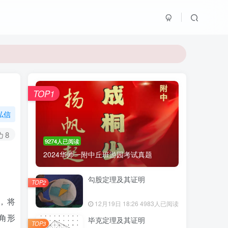
TOP1
私信
8
9274人已阅读
2024华师一附中丘班游园考试真题
勾股定理及其证明
TOP2
}$，将
12月19日 18:26
4983人已阅读
三角形
毕克定理及其证明
TOP3