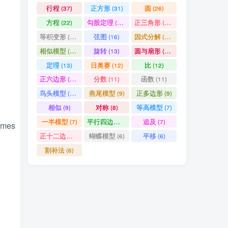
行程
正方形
圆
(37)
(31)
(26)
方程
勾股定理
正三角形
(22)
(19)
(19)
等积变形
弦图
因式分解
(18)
(16)
(15)
相似模型
旋转
圆与扇形
(14)
(13)
(13)
定理
日奥赛
比
(13)
(12)
(12)
正六边形
分数
函数
(11)
(11)
(11)
鸟头模型
燕尾模型
正多边形
(10)
(9)
(9)
相似
对称
等高模型
(9)
(8)
(7)
一半模型
平行四边形
追及
(7)
(7)
(7)
imes
正十二边形
蝴蝶模型
平移
(6)
(6)
(6)
割补法
(6)