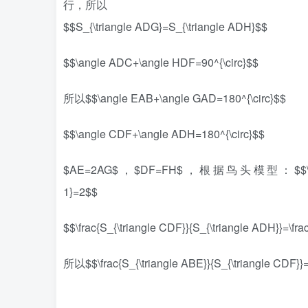
行，所以
$$S_{\triangle ADG}=S_{\triangle ADH}$$
$$\angle ADC+\angle HDF=90^{\circ}$$
所以$$\angle EAB+\angle GAD=180^{\circ}$$
$$\angle CDF+\angle ADH=180^{\circ}$$
$AE=2AG$，$DF=FH$，根据鸟头模型：$$\frac{S_{\tria
1}=2$$
$$\frac{S_{\triangle CDF}}{S_{\triangle ADH}}=\fra
所以$$\frac{S_{\triangle ABE}}{S_{\triangle CDF}}=\