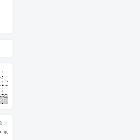
及其证明
几何全等模型手册
数论四大定理之一：中国剩余定理——从“物不知数”到现代代数
因
篇
神龟