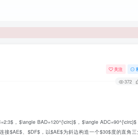
关注
372
\angle BAD=120^{\circ}$，$\angle ADC=90^{\circ
连接$AE$、$DF$，以$AE$为斜边构造一个$30$度的直角