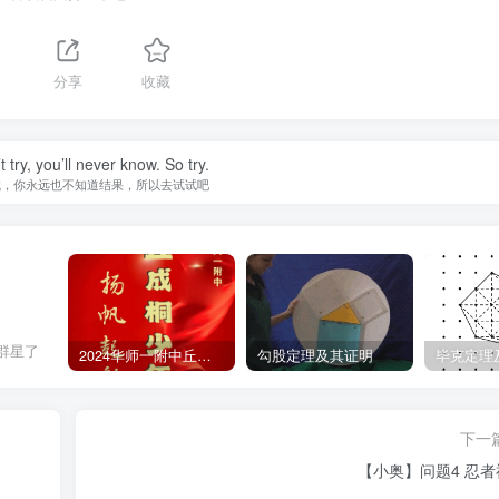
分享
收藏
t try, you’ll never know. So try.
试，你永远也不知道结果，所以去试试吧
群星了
2024华师一附中丘班游园考试真题
勾股定理及其证明
毕克定理
下一
【小奥】问题4 忍者