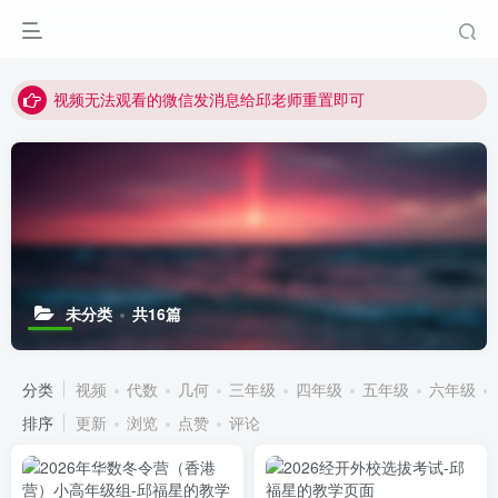
点击菜单或者文章中链接可以查看其他讲次的视频
最近网站被攻击导致速度非常慢，目前已恢复正常
视频无法观看的微信发消息给邱老师重置即可
未分类
共16篇
分类
视频
代数
几何
三年级
四年级
五年级
六年级
排序
更新
浏览
点赞
评论