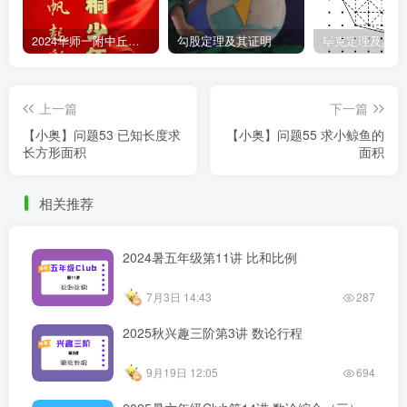
2024华师一附中丘班游园考试真题
勾股定理及其证明
毕克定理及其证
上一篇
下一篇
【小奥】问题53 已知长度求
【小奥】问题55 求小鲸鱼的
长方形面积
面积
相关推荐
2024暑五年级第11讲 比和比例
7月3日 14:43
287
2025秋兴趣三阶第3讲 数论行程
9月19日 12:05
694