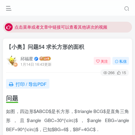
最近网站被攻击导致速度非常慢，目前已恢复正常
视频无法观看的微信发消息给邱老师重置即可
点击菜单或者文章中链接可以查看其他讲次的视频
最近网站被攻击导致速度非常慢，目前已恢复正常
【小奥】问题54 求长方形的面积
视频无法观看的微信发消息给邱老师重置即可
邱福星
关注
私信
1月14日 16:43更新
266
15
打印 / 导出PDF
问题
如图，四边形$ABCD$是长方形，$\triangle BCG$是直角三角
形，且$\angle GBC=30^{\circ}$，$\angle EBG=\angle
BEF=90^{\circ}$，已知$BG=6$，$BF=4GC$．