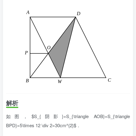
解析
如图，$S_{阴影}=S_{\triangle AOB}=S_{\triangle
BPD}=5\times 12 \div 2=30cm^{2}$．