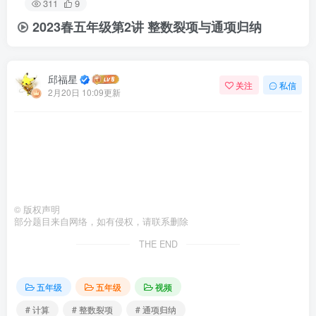
311
9
2023春五年级第2讲 整数裂项与通项归纳
邱福星
关注
私信
2月20日 10:09更新
©
版权声明
部分题目来自网络，如有侵权，请联系删除
THE END
五年级
五年级
视频
# 计算
# 整数裂项
# 通项归纳