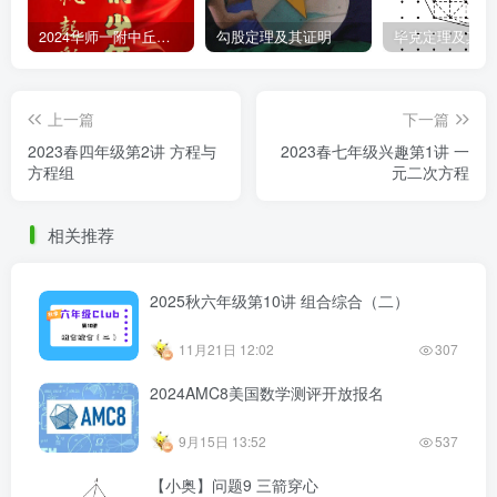
2024华师一附中丘班游园考试真题
勾股定理及其证明
毕克定理及其证
上一篇
下一篇
2023春四年级第2讲 方程与
2023春七年级兴趣第1讲 一
方程组
元二次方程
相关推荐
2025秋六年级第10讲 组合综合（二）
11月21日 12:02
307
2024AMC8美国数学测评开放报名
9月15日 13:52
537
【小奥】问题9 三箭穿心