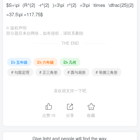
$S=\pi (R^{2} -r^{2} )=3\pi r^{2} =3\pi \times \dfrac{25}{2}
=37.5\pi =117.75$
©
版权声明
部分题目来自网络，如有侵权，请联系删除
THE END
五年级
六年级
几何
# 勾股定理
# 正三角形
# 圆与扇形
# 等腰三角形
喜欢就支持一下吧
点赞
15
分享
收藏
Give light and people will find the way.