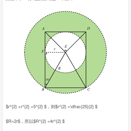
$r^{2} +r^{2} =5^{2} $，则$r^{2} =\dfrac{25}{2} $
$R=2r$，所以$R^{2} =4r^{2} $