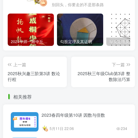
别回头，你要走的不是那条路
2024华师一附中丘班游园考试真题
勾股定理及其证明
毕克定理及其证
上一篇
下一篇
2025秋兴趣三阶第3讲 数论
2025秋三年级Club第3讲 整
行程
数除法巧算
相关推荐
2023春四年级第10讲 因数与倍数
5月11日 22:06
234