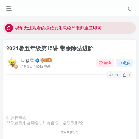
点击菜单或者文章中链接可以查看其他讲次的视频
最近网站被攻击导致速度非常慢，目前已恢复正常
视频无法观看的微信发消息给邱老师重置即可
2024暑五年级第15讲 带余除法进阶
邱福星
关注
私信
7月3日 19:42更新
291
9
©
版权声明
部分题目来自网络，如有侵权，请联系删除
THE END