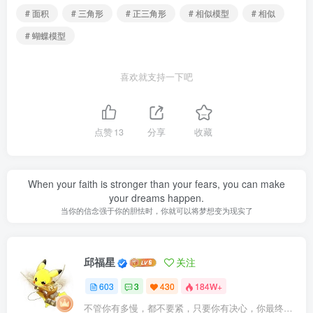
# 面积
# 三角形
# 正三角形
# 相似模型
# 相似
# 蝴蝶模型
喜欢就支持一下吧
点赞
13
分享
收藏
When your faith is stronger than your fears, you can make
your dreams happen.
当你的信念强于你的胆怯时，你就可以将梦想变为现实了
邱福星
关注
603
3
430
184W+
不管你有多慢，都不要紧，只要你有决心，你最终都会到达想去的地方