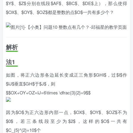
$Y$、$Z$分别在线段$AF$、$BC$、$DE$上），那么使得
$OX$、$OY$、$OZ$都是整数的点$O$一共有多少个？
解析
法1
如图，将正六边形各边延长变成正三角形$GHI$，过$I$作
$IJ$垂直$GH$于$J$，则
$$OX+OY+OZ=IJ=6\times \dfrac{3}{2}=9$$
因为$O$为正六边形内部一点，$OX$、$OY$、$OZ$不为
$0$，若三条线段至少为$2$，这样的$O$一共有
$C_{5}^{2}=10$个