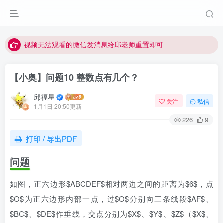
点击菜单或者文章中链接可以查看其他讲次的视频
最近网站被攻击导致速度非常慢，目前已恢复正常
视频无法观看的微信发消息给邱老师重置即可
【小奥】问题10 整数点有几个？
邱福星
关注
私信
1月1日 20:50更新
226
9
打印 / 导出PDF
问题
如图，正六边形$ABCDEF$相对两边之间的距离为$6$，点
$O$为正六边形内部一点，过$O$分别向三条线段$AF$、
$BC$、$DE$作垂线，交点分别为$X$、$Y$、$Z$（$X$、