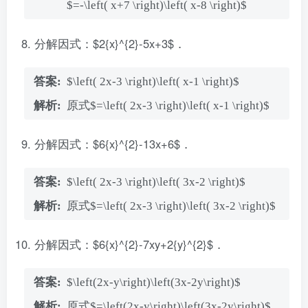
$=-\left( x+7 \right)\left( x-8 \right)$
分解因式：$2{x}^{2}-5x+3$．
$\left( 2x-3 \right)\left( x-1 \right)$
原式$=\left( 2x-3 \right)\left( x-1 \right)$
分解因式：$6{x}^{2}-13x+6$．
$\left( 2x-3 \right)\left( 3x-2 \right)$
原式$=\left( 2x-3 \right)\left( 3x-2 \right)$
分解因式：$6{x}^{2}-7xy+2{y}^{2}$．
$\left(2x-y\right)\left(3x-2y\right)$
原式$=\left(2x-y\right)\left(3x-2y\right)$．