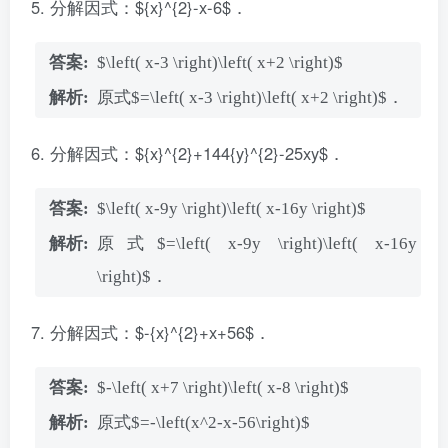
分解因式：${x}^{2}-x-6$．
$\left( x-3 \right)\left( x+2 \right)$
原式$=\left( x-3 \right)\left( x+2 \right)$．
分解因式：${x}^{2}+144{y}^{2}-25xy$．
$\left( x-9y \right)\left( x-16y \right)$
原式$=\left( x-9y \right)\left( x-16y
\right)$．
分解因式：$-{x}^{2}+x+56$．
$-\left( x+7 \right)\left( x-8 \right)$
原式$=-\left(x^2-x-56\right)$