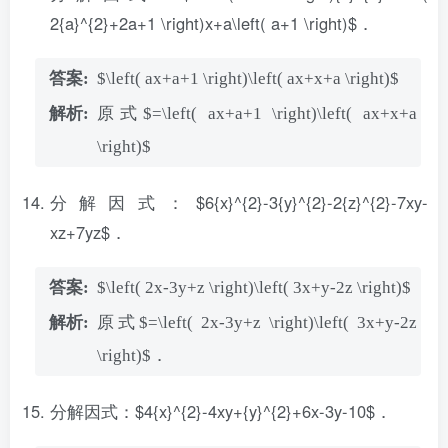
2{a}^{2}+2a+1 \right)x+a\left( a+1 \right)$．
$\left( ax+a+1 \right)\left( ax+x+a \right)$
原式$=\left( ax+a+1 \right)\left( ax+x+a
\right)$
分解因式：$6{x}^{2}-3{y}^{2}-2{z}^{2}-7xy-
xz+7yz$．
$\left( 2x-3y+z \right)\left( 3x+y-2z \right)$
原式$=\left( 2x-3y+z \right)\left( 3x+y-2z
\right)$．
分解因式：$4{x}^{2}-4xy+{y}^{2}+6x-3y-10$．