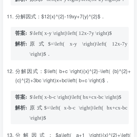
分解因式：$12{x}^{2}-19xy+7{y}^{2}$．
$\left( x-y \right)\left( 12x-7y \right)$
原式$=\left( x-y \right)\left( 12x-7y
\right)$．
分解因式：$\left( b+c \right){x}^{2}-\left( {b}^{2}+
{c}^{2}+3bc \right)x+bc\left( b+c \right)$．
$\left( x-b-c \right)\left( bx+cx-bc \right)$
原式$=\left( x-b-c \right)\left( bx+cx-bc
\right)$
分解因式：$a\left( a+1 \right){x}^{2}+\left(