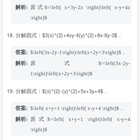
原式$=\left( x+3y-2z \right)\left( x-y+4z
\right)$
分解因式：$3{x}^{2}+4xy-4{y}^{2}+8x-8y-3$．
$\left(3x-2y-1\right)\left(x+2y+3\right)$．
原式$=\left(3x-2y-
1\right)\left(x+2y+3\right)$
分解因式：${x}^{2}-{y}^{2}+5x+3y+4$．
$\left( x+y+1 \right)\left( x-y+4 \right)$．
原式$=\left( x+y+1 \right)\left( x-y+4
\right)$