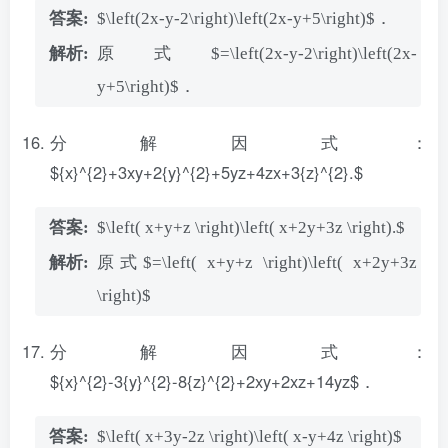
$\left(2x-y-2\right)\left(2x-y+5\right)$．
原式$=\left(2x-y-2\right)\left(2x-
y+5\right)$．
分解因式：
${x}^{2}+3xy+2{y}^{2}+5yz+4zx+3{z}^{2}.$
$\left( x+y+z \right)\left( x+2y+3z \right).$
原式$=\left( x+y+z \right)\left( x+2y+3z
\right)$
分解因式：
${x}^{2}-3{y}^{2}-8{z}^{2}+2xy+2xz+14yz$．
$\left( x+3y-2z \right)\left( x-y+4z \right)$