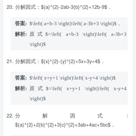
分解因式：${a}^{2}-2ab-3{b}^{2}+12b-9$．
$\left( a+b-3 \right)\left( a-3b+3 \right)$．
原式$=\left( a+b-3 \right)\left( a-3b+3
\right)$
分解因式：${x}^{2}-{y}^{2}+5x+3y+4$．
$\left( x+y+1 \right)\left( x-y+4 \right)$
原式$=\left( x+y+1 \right)\left( x-y+4
\right)$
分解因式：
${a}^{2}+2{b}^{2}+3{c}^{2}+3ab+4ac+5bc$．