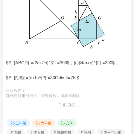
$S_{ABCD} =(2a+2b)^{2} =300$，则$4(a+b)^{2} =300$
$S_{阴影}=(a+b)^{2} =300\div 4=75 $
©
版权声明
部分题目来自网络，如有侵权，请联系删除
THE END
五年级
六年级
几何
# 面积
# 正方形
# 等积变形
# 弦图
# 正十二边形