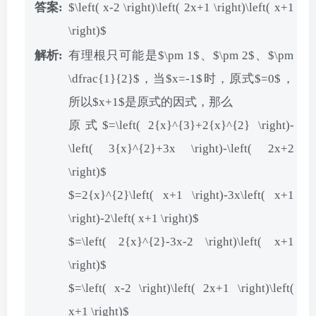
$\left( x-2 \right)\left( 2x+1 \right)\left( x+1
\right)$
有理根只可能是$\pm 1$、$\pm 2$、$\pm
\dfrac{1}{2}$，当$x=-1$时，原式$=0$，
所以$x+1$是原式的因式，那么
原式$=\left( 2{x}^{3}+2{x}^{2} \right)-
\left( 3{x}^{2}+3x \right)-\left( 2x+2
\right)$
$=2{x}^{2}\left( x+1 \right)-3x\left( x+1
\right)-2\left( x+1 \right)$
$=\left( 2{x}^{2}-3x-2 \right)\left( x+1
\right)$
$=\left( x-2 \right)\left( 2x+1 \right)\left(
x+1 \right)$