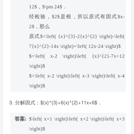
12$，$\pm 24$．
经检验，$2$是根，所以原式有因式$x-
2$，那么
原式$=\left( {x}^{3}-2{x}^{2} \right)-\left(
7{x}^{2}-14x \right)+\left( 12x-24 \right)$
$=\left( x-2 \right)\left( {x}^{2}-7x+12
\right)$
$=\left( x-2 \right)\left( x-3 \right)\left( x-4
\right)$
分解因式：${x}^{3}+6{x}^{2}+11x+6$．
$\left( x+1 \right)\left( x+2 \right)\left( x+3
\right)$