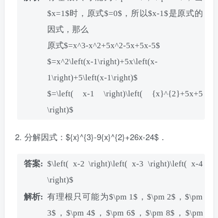
$x=1$时，原式$=0$，所以$x-1$是原式的
因式，那么
原式$=x^3-x^2+5x^2-5x+5x-5$
$=x^2\left(x-1\right)+5x\left(x-
1\right)+5\left(x-1\right)$
$=\left( x-1 \right)\left( {x}^{2}+5x+5
\right)$
分解因式：${x}^{3}-9{x}^{2}+26x-24$．
$\left( x-2 \right)\left( x-3 \right)\left( x-4
\right)$
有理根只可能为$\pm 1$，$\pm 2$，$\pm
3$，$\pm 4$，$\pm 6$，$\pm 8$，$\pm