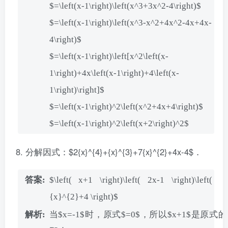
$=\left(x-1\right)\left(x^3+3x^2-4\right)$
$=\left(x-1\right)\left(x^3-x^2+4x^2-4x+4x-
4\right)$
$=\left(x-1\right)\left[x^2\left(x-
1\right)+4x\left(x-1\right)+4\left(x-
1\right)\right]$
$=\left(x-1\right)^2\left(x^2+4x+4\right)$
$=\left(x-1\right)^2\left(x+2\right)^2$
分解因式：$2{x}^{4}+{x}^{3}+7{x}^{2}+4x-4$．
$\left( x+1 \right)\left( 2x-1 \right)\left(
{x}^{2}+4 \right)$
当$x=-1$时，原式$=0$，所以$x+1$是原式