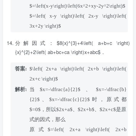
$=\left(x-y\right)\left(6x^2+xy-2y^2\right)$
$=\left( x-y \right)\left( 2x-y \right)\left(
3x+2y \right)$
分解因式：$8{x}^{3}+4\left( a+b+c \right)
{x}^{2}+2\left( ab+bc+ca \right)x+abc$．
$\left( 2x+a \right)\left( 2x+b \right)\left(
2x+c \right)$
当$x=-\dfrac{a}{2}$、$x=-\dfrac{b}
{2}$、$x=-\dfrac{c}{2}$时，原式都
$=0$，所以$2x+a$、$2x+b$、$2x+c$是原
式的因式，那么
原式$=\left( 2x+a \right)\left( 2x+b