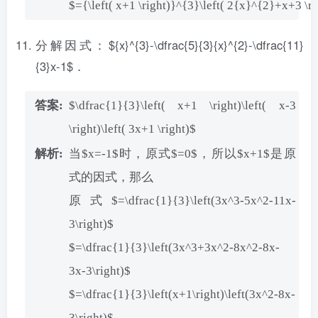
$={\left( x+1 \right)}^{3}\left( 2{x}^{2}+x+3 \ri
分解因式：${x}^{3}-\dfrac{5}{3}{x}^{2}-\dfrac{11}
{3}x-1$．
$\dfrac{1}{3}\left( x+1 \right)\left( x-3
\right)\left( 3x+1 \right)$
当$x=-1$时，原式$=0$，所以$x+1$是原
式的因式，那么
原式$=\dfrac{1}{3}\left(3x^3-5x^2-11x-
3\right)$
$=\dfrac{1}{3}\left(3x^3+3x^2-8x^2-8x-
3x-3\right)$
$=\dfrac{1}{3}\left(x+1\right)\left(3x^2-8x-
3\right)$