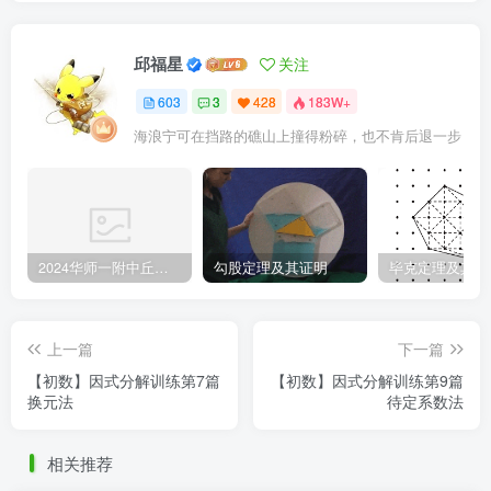
邱福星
关注
603
3
428
183W+
海浪宁可在挡路的礁山上撞得粉碎，也不肯后退一步
2024华师一附中丘班游园考试真题
勾股定理及其证明
毕克定理及其证
上一篇
下一篇
【初数】因式分解训练第7篇
【初数】因式分解训练第9篇
换元法
待定系数法
相关推荐