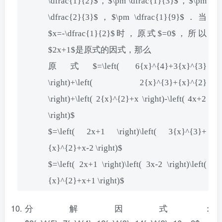
\dfrac{1}{2}$，$\pm \dfrac{1}{3}$，$\pm
\dfrac{2}{3}$，$\pm \dfrac{1}{9}$．当
$x=-\dfrac{1}{2}$时，原式$=0$，所以
$2x+1$是原式的因式，那么
原式$=\left( 6{x}^{4}+3{x}^{3}
\right)+\left( 2{x}^{3}+{x}^{2}
\right)+\left( 2{x}^{2}+x \right)-\left( 4x+2
\right)$
$=\left( 2x+1 \right)\left( 3{x}^{3}+
{x}^{2}+x-2 \right)$
$=\left( 2x+1 \right)\left( 3x-2 \right)\left(
{x}^{2}+x+1 \right)$
分解因式：