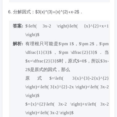
分解因式：$3{x}^{3}+{x}^{2}+x-2$．
$\left( 3x-2 \right)\left( {x}^{2}+x+1
\right)$
有理根只可能是$\pm 1$，$\pm 2$，$\pm
\dfrac{1}{3}$，$\pm \dfrac{2}{3}$．当
$x=\dfrac{2}{3}$时，原式$=0$，所以$3x-
2$是原式的因式，那么
原式$=\left( 3{x}^{3}-2{x}^{2}
\right)+\left( 3{x}^{2}-2x \right)+\left( 3x-2
\right)$
$={x}^{2}\left( 3x-2 \right)+x\left( 3x-2
\right)+\left( 3x-2 \right)$