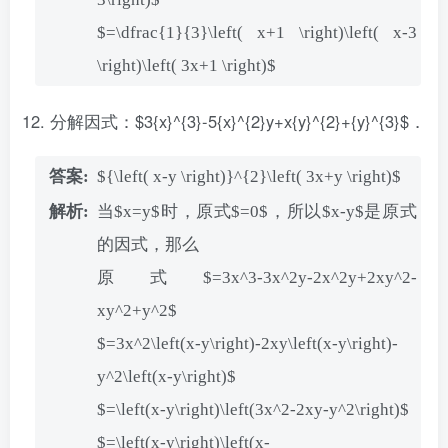
$=\dfrac{1}{3}\left( x+1 \right)\left( x-3
\right)\left( 3x+1 \right)$
分解因式：$3{x}^{3}-5{x}^{2}y+x{y}^{2}+{y}^{3}$．
${\left( x-y \right)}^{2}\left( 3x+y \right)$
当$x=y$时，原式$=0$，所以$x-y$是原式
的因式，那么
原式$=3x^3-3x^2y-2x^2y+2xy^2-
xy^2+y^2$
$=3x^2\left(x-y\right)-2xy\left(x-y\right)-
y^2\left(x-y\right)$
$=\left(x-y\right)\left(3x^2-2xy-y^2\right)$
$=\left(x-y\right)\left(x-