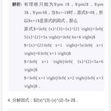
有理根只能为$\pm 1$，$\pm2$，$\pm
3$，$\pm 6$，当$x=-1$时，原式$=0$，所
以$x+1$是原式的因式，那么
原式$=\left( {x}^{3}+{x}^{2} \right)+\left(
5{x}^{2}+5x \right)+\left( 6x+6 \right)$
$={x}^{2}\left( x+1 \right)+5x\left( x+1
\right)+6\left( x+1 \right)$
$=\left( x+1 \right)\left( {x}^{2}+5x+6
\right)$
$=\left( x+1 \right)\left( x+2 \right)\left( x+3
\right)$．
分解因式：$2{x}^{3}-{x}^{2}-5x-2$．