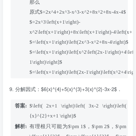
那么
原式$=2x^4+2x^3-x^3-x^2+8x^2+8x-4x-4$
$=2x^3\left(x+1\right)-
x^2\left(x+1\right)+8x\left(x+1\right)-4\left(x+1
$=\left(x+1\right)\left(2x^3-x^2+8x-4\right)$
$=\left(x+1\right)\left[x^2\left(2x-1\right)+4\lef
1\right)\right]$
$=\left(x+1\right)\left(2x-1\right)\left(x^2+4\rig
分解因式：$6{x}^{4}+5{x}^{3}+3{x}^{2}-3x-2$．
$\left( 2x+1 \right)\left( 3x-2 \right)\left(
{x}^{2}+x+1 \right)$
有理根只可能为$\pm 1$，$\pm 2$，$\pm