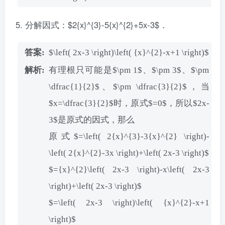
分解因式：$2{x}^{3}-5{x}^{2}+5x-3$．
$\left( 2x-3 \right)\left( {x}^{2}-x+1 \right)$
有理根只可能是$\pm 1$、$\pm 3$、$\pm
\dfrac{1}{2}$、$\pm \dfrac{3}{2}$，当
$x=\dfrac{3}{2}$时，原式$=0$，所以$2x-
3$是原式的因式，那么
原式$=\left( 2{x}^{3}-3{x}^{2} \right)-
\left( 2{x}^{2}-3x \right)+\left( 2x-3 \right)$
$={x}^{2}\left( 2x-3 \right)-x\left( 2x-3
\right)+\left( 2x-3 \right)$
$=\left( 2x-3 \right)\left( {x}^{2}-x+1
\right)$