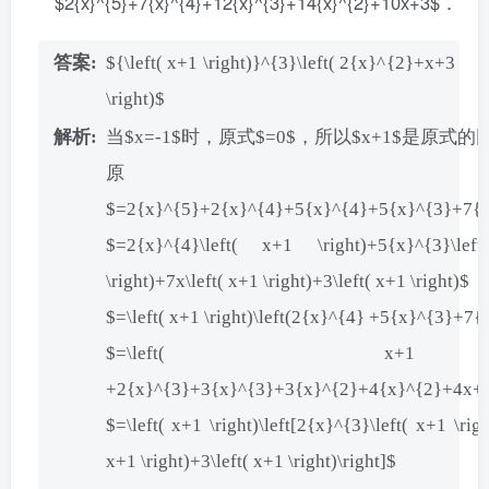
$2{x}^{5}+7{x}^{4}+12{x}^{3}+14{x}^{2}+10x+3$．
${\left( x+1 \right)}^{3}\left( 2{x}^{2}+x+3
\right)$
当$x=-1$时，原式$=0$，所以$x+1$是原式
原
$=2{x}^{5}+2{x}^{4}+5{x}^{4}+5{x}^{3}+7{
$=2{x}^{4}\left( x+1 \right)+5{x}^{3}\lef
\right)+7x\left( x+1 \right)+3\left( x+1 \right)$
$=\left( x+1 \right)\left(2{x}^{4} +5{x}^{3}+7
$=\left( x+1 \righ
+2{x}^{3}+3{x}^{3}+3{x}^{2}+4{x}^{2}+4x+3
$=\left( x+1 \right)\left[2{x}^{3}\left( x+1 \rig
x+1 \right)+3\left( x+1 \right)\right]$