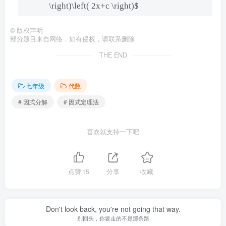
\right)\left( 2x+c \right)$
©
版权声明
部分题目来自网络，如有侵权，请联系删除
THE END
七年级
代数
# 因式分解
# 因式定理法
喜欢就支持一下吧
点赞
15
分享
收藏
Don't look back, you're not going that way.
别回头，你要走的不是那条路