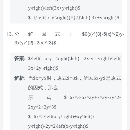
y\right)\left(3x+y\right)$
$={\left( x-y \right)}^{2}\left( 3x+y \right)$
分解因式：$6{x}^{3}-5{x}^{2}y-
3x{y}^{2}+2{y}^{3}$．
$\left( x-y \right)\left( 2x-y \right)\left(
3x+2y \right)$
当$x=y$时，原式$=0$，所以$x-y$是原式
的因式，那么
原式$=6x^3-6x^2y+x^2y-xy^2-
2xy^2+2y^3$
$=6x^2\left(x-y\right)+xy\left(x-
y\right)-2y^2\left(x-y\right)$