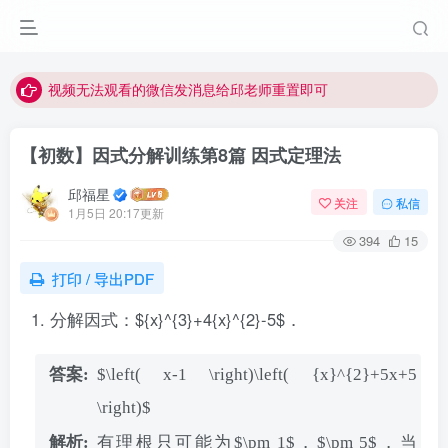
点击菜单或者文章中链接可以查看其他讲次的视频
最近网站被攻击导致速度非常慢，目前已恢复正常
视频无法观看的微信发消息给邱老师重置即可
【初数】因式分解训练第8篇 因式定理法
邱福星
关注
私信
1月5日 20:17更新
394
15
打印 / 导出PDF
分解因式：${x}^{3}+4{x}^{2}-5$．
$\left( x-1 \right)\left( {x}^{2}+5x+5
\right)$
有理根只可能为$\pm 1$，$\pm 5$，当