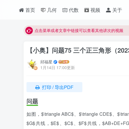
首页
几何
代数
视频
关于
最近网站被攻击导致速度非常慢，目前已恢复正常
视频无法观看的微信发消息给邱老师重置即可
点击菜单或者文章中链接可以查看其他讲次的视频
最近网站被攻击导致速度非常慢，目前已恢复正常
【小奥】问题75 三个正三角形（20
视频无法观看的微信发消息给邱老师重置即可
邱福星
1月14日 17:00更新
打印 / 导出PDF
问题
如图，$\triangle ABC$、$\triangle CDE$
$G$共线，$E$、$C$、$F$共线，$AB+DE+FG=30\math