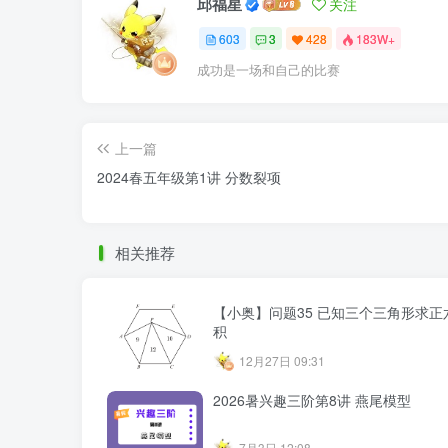
邱福星
关注
603
3
428
183W+
成功是一场和自己的比赛
上一篇
2024春五年级第1讲 分数裂项
相关推荐
【小奥】问题35 已知三个三角形求正
积
12月27日 09:31
2026暑兴趣三阶第8讲 燕尾模型
7月3日 12:08