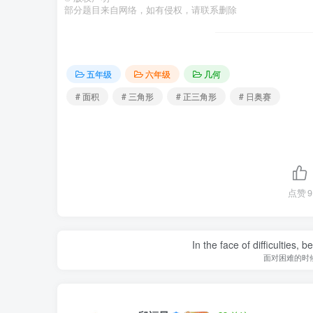
部分题目来自网络，如有侵权，请联系删除
五年级
六年级
几何
# 面积
# 三角形
# 正三角形
# 日奥赛
点赞
9
In the face of difficulties, 
面对困难的时