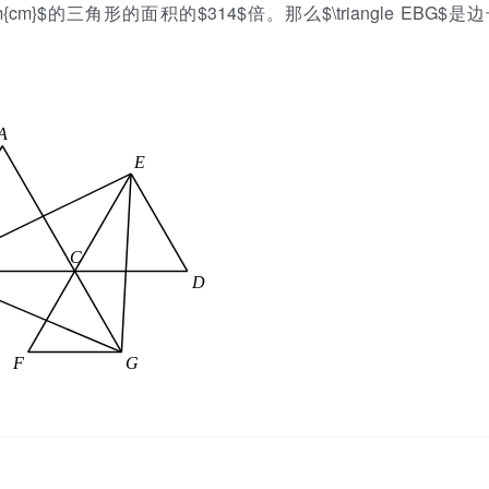
m}$的三角形的面积的$314$倍。那么$\triangle EBG$是