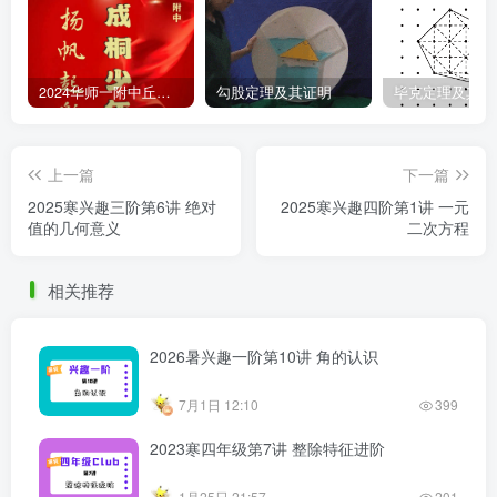
2024华师一附中丘班游园考试真题
勾股定理及其证明
毕克定理及其证
上一篇
下一篇
2025寒兴趣三阶第6讲 绝对
2025寒兴趣四阶第1讲 一元
值的几何意义
二次方程
相关推荐
2026暑兴趣一阶第10讲 角的认识
7月1日 12:10
399
2023寒四年级第7讲 整除特征进阶
1月25日 21:57
201