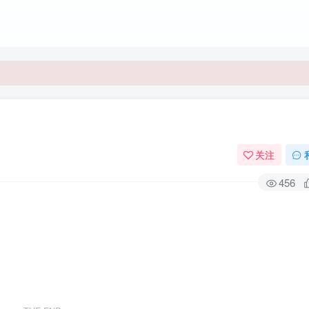
关注
456