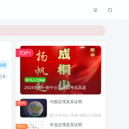
TOP1
私信
8
9274人已阅读
2024华师一附中丘班游园考试真题
勾股定理及其证明
TOP2
12月19日 18:26
4982人已阅读
毕克定理及其证明
TOP3