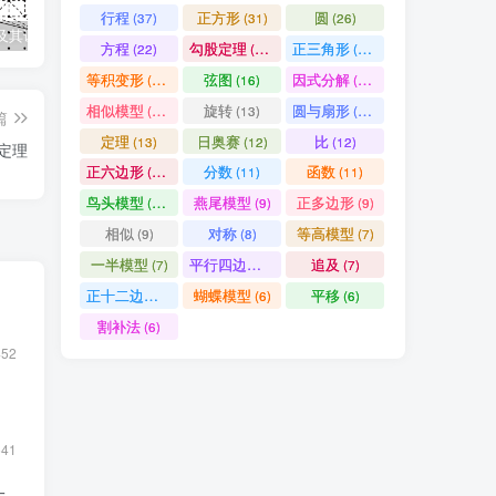
行程
正方形
圆
(37)
(31)
(26)
及其证明
几何全等模型手册
数论四大定理之一：中国剩余定理——从“物不知数”到现代代数
因
方程
勾股定理
正三角形
(22)
(19)
(19)
等积变形
弦图
因式分解
(18)
(16)
(15)
相似模型
旋转
圆与扇形
(14)
(13)
(13)
篇
定理
日奥赛
比
(13)
(12)
(12)
达定理
正六边形
分数
函数
(11)
(11)
(11)
鸟头模型
燕尾模型
正多边形
(10)
(9)
(9)
相似
对称
等高模型
(9)
(8)
(7)
一半模型
平行四边形
追及
(7)
(7)
(7)
正十二边形
蝴蝶模型
平移
(6)
(6)
(6)
割补法
(6)
452
541
一