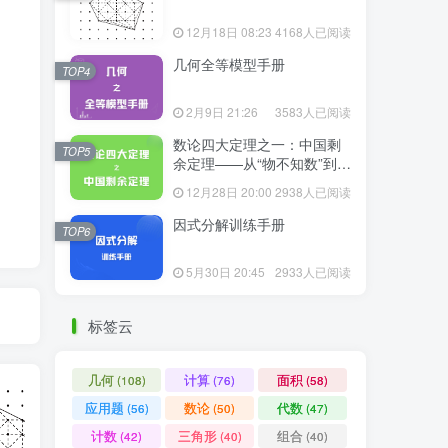
12月18日 08:23
4168人已阅读
几何全等模型手册
TOP4
2月9日 21:26
3583人已阅读
数论四大定理之一：中国剩
TOP5
余定理——从“物不知数”到现
代代数
12月28日 20:00
2938人已阅读
因式分解训练手册
TOP6
5月30日 20:45
2933人已阅读
标签云
几何
计算
面积
(108)
(76)
(58)
应用题
数论
代数
(56)
(50)
(47)
计数
三角形
组合
(42)
(40)
(40)