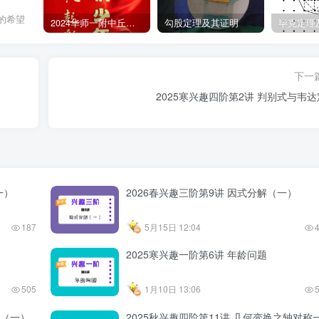
的希望
2024华师一附中丘班游园考试真题
勾股定理及其证明
毕克定理
下一
2025寒兴趣四阶第2讲 判别式与韦
一）
2026春兴趣三阶第9讲 因式分解（一）
187
5月15日 12:04
2025寒兴趣一阶第6讲 年龄问题
505
1月10日 13:06
锥（一）
2025秋兴趣四阶第11讲 几何变换之轴对称