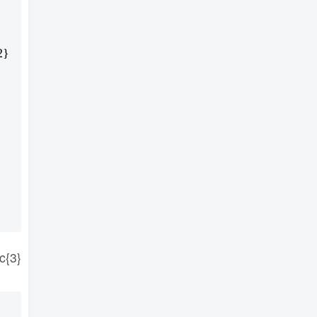
2}
c{3}