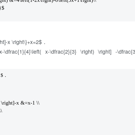
ght) &=4\left(1-2x\right)-6\left(5x+1\right)\\
}$
right]-x \right\}+x=2$．
 x-\dfrac{1}{4}\left( x-\dfrac{2}{3} \right) \right] -\dfrac{
}$．
} \right]-x &=x-1 \\
\