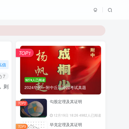
TOP1
私信
7
9274人已阅读
方程，则
2024华师一附中丘班游园考试真题
勾股定理及其证明
TOP2
12月19日 18:26
4982人已阅读
毕克定理及其证明
TOP3