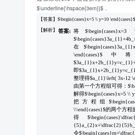
$\underline{\hspace{3em}}$．
【答案】$\begin{cases}x=5 \\ y=10 \end{cases}
将$\begin{cases
$\begin{cases}3a_{1}+4b
在$\begin{cases}3a_{1
\end{ca
$3a_{1}x+2b_{1}y=c_{1}+4
即$3a_{1}x+2b_{1}y=c_{
整理得$a_{1}\left( 3x-12 \ri
由第一个方程组可得：$\begin{ca
解得$\begin{cases}x=5 \\ 
把方程组$\begin{cases}3a
\\\end{cases}$的两
得$\begin{cases}\dfrac
{5}a_{2}x+\dfrac{2}{5}b_
令$\begin{cases}m=\dfrac{3