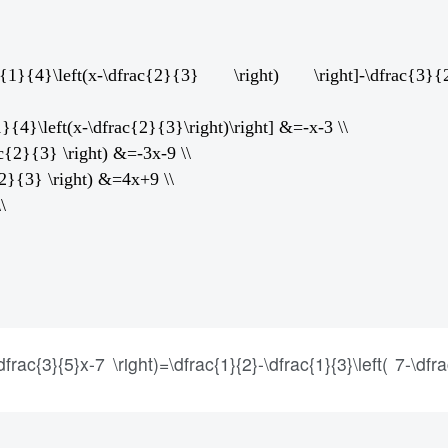
rac{1}{4}\left(x-\dfrac{2}{3} \right) \right]-\dfrac{3}{
}{4}\left(x-\dfrac{2}{3}\right)\right] &=-x-3 \\
ac{2}{3} \right) &=-3x-9 \\
{2}{3} \right) &=4x+9 \\
\
c{3}{5}x-7 \right)=\dfrac{1}{2}-\dfrac{1}{3}\left( 7-\dfra