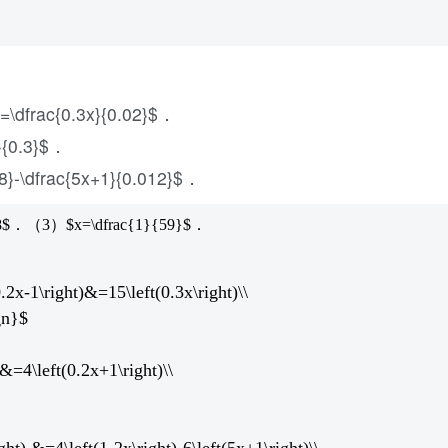
3}=\dfrac{0.3x}{0.02}$．
1}{0.3}$．
18}-\dfrac{5x+1}{0.012}$．
．（3）$x=\dfrac{1}{59}$．
.2x-1\right)&=15\left(0.3x\right)\\
gn}$
&=4\left(0.2x+1\right)\\