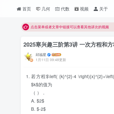
首页
几何
代数
视频
关于
最近网站被攻击导致速度非常慢，目前已恢复正常
视频无法观看的微信发消息给邱老师重置即可
点击菜单或者文章中链接可以查看其他讲次的视频
最近网站被攻击导致速度非常慢，目前已恢复正常
2025寒兴趣三阶第3讲 一次方程和
视频无法观看的微信发消息给邱老师重置即可
邱福星
1月11日 09:48更新
若方程$\left( {k}^{2}-4 \right){x}^{2}+
$k$的值为
（ ）．
A. $2$
B. $-2$