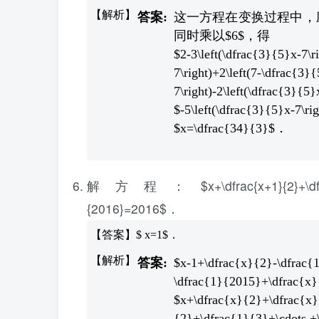
这一方程在变换过程中，应将$\le
同时乘以$6$，得
$2-3\left(\dfrac{3}{5}x-7\r
7\right)+2\left(7-\d
7\right)-2\left(\dfrac{3}{5
$-5\left(\dfrac{3}{5
$x=\dfrac{34}{3}$．
解方程：$x+\dfrac{x+1}{2}+\dfrac{x+2
{2016}=2016$．
【答案】$ x=1$．
$x-1+\dfrac{x}{2}-\dfrac{
\dfrac{1}{2015}+\dfrac{x
$x+\dfrac{x}{2}+\dfrac{x
{2}+\dfrac{1}{3}+\cdots 