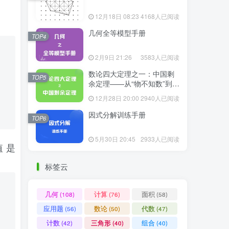
12月18日 08:23
4168人已阅读
几何全等模型手册
TOP4
2月9日 21:26
3583人已阅读
数论四大定理之一：中国剩
TOP5
余定理——从“物不知数”到现
代代数
12月28日 20:00
2940人已阅读
因式分解训练手册
TOP6
5月30日 20:45
2933人已阅读
的值是
标签云
几何
计算
面积
(108)
(76)
(58)
应用题
数论
代数
(56)
(50)
(47)
计数
三角形
组合
(42)
(40)
(40)