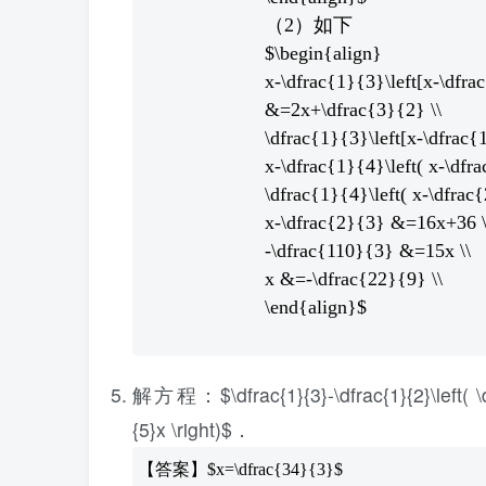
（2）如下
$\begin{align}
x-\dfrac{1}{3}\left[x-\df
&=2x+\dfrac{3}{2} \\
\dfrac{1}{3}\left[x-\dfrac{1
x-\dfrac{1}{4}\left( x-\dfr
\dfrac{1}{4}\left( x-\dfrac
x-\dfrac{2}{3} &=16x+36 \
-\dfrac{110}{3} &=15x \\
x &=-\dfrac{22}{9} \\
\end{align}$
解方程：$\dfrac{1}{3}-\dfrac{1}{2}\left( \dfra
{5}x \right)$．
【答案】$x=\dfrac{34}{3}$