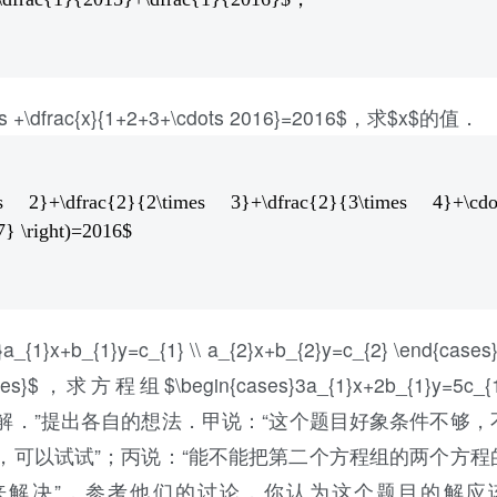
cdots +\dfrac{x}{1+2+3+\cdots 2016}=2016$，求$x$的值．
mes 2}+\dfrac{2}{2\times 3}+\dfrac{2}{3\times 4}+\cdo
7} \right)=2016$
b_{1}y=c_{1} \\ a_{2}x+b_{2}y=c_{2} \end{case
ases}$，求方程组$\begin{cases}3a_{1}x+2b_{1}y=5c_{1
nd{cases}$的解．”提出各自的想法．甲说：“这个题目好象条件不够
，可以试试”；丙说：“能不能把第二个方程组的两个方程
来解决”．参考他们的讨论，你认为这个题目的解应