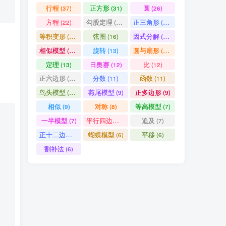
行程
正方形
圆
(37)
(31)
(26)
方程
勾股定理
正三角形
(22)
(19)
(19)
等积变形
弦图
因式分解
(18)
(16)
(15)
相似模型
旋转
圆与扇形
(14)
(13)
(13)
定理
日奥赛
比
(13)
(12)
(12)
正六边形
分数
函数
(11)
(11)
(11)
鸟头模型
燕尾模型
正多边形
(10)
(9)
(9)
相似
对称
等高模型
(9)
(8)
(7)
一半模型
平行四边形
追及
(7)
(7)
(7)
正十二边形
蝴蝶模型
平移
(6)
(6)
(6)
割补法
(6)