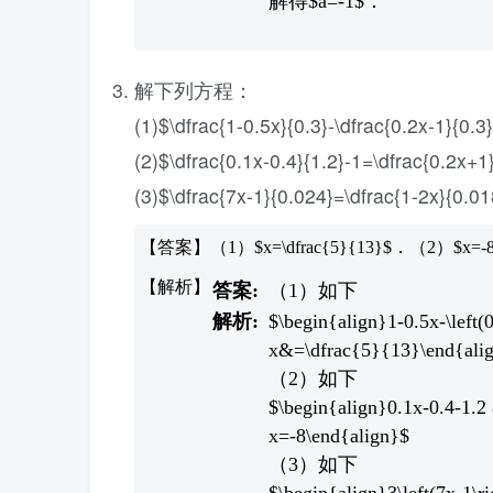
解得$a=-1$．
解下列方程：
(1)$\dfrac{1-0.5x}{0.3}-\dfrac{0.2x-1}{0.
(2)$\dfrac{0.1x-0.4}{1.2}-1=\dfrac{0.2x+
(3)$\dfrac{7x-1}{0.024}=\dfrac{1-2x}{0.0
【答案】（1）$x=\dfrac{5}{13}$．（2）$x=-8$
（1）如下
$\begin{align}1-0.5x-\left(0
x&=\dfrac{5}{13}\end{ali
（2）如下
$\begin{align}0.1x-0.4-1.2 
x=-8\end{align}$
（3）如下