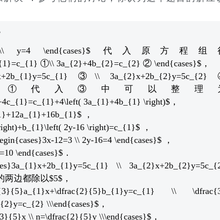
$
}x=3 \\ y=4 \end{cases}$ 代入原方程组
_{1}=c_{1} ①\\ 3a_{2}+4b_{2}=c_{2} ② \end{cases}$，
}x+2b_{1}y=5c_{1} ③\\ 3a_{2}x+2b_{2}y=5c_{2}
ses}$中将①代入③中可以整理
c_{1}=c_{1}+4\left( 3a_{1}+4b_{1} \right)$，
1}+12a_{1}+16b_{1}$ ，
ght)+b_{1}\left( 2y-16 \right)=c_{1}$ ，
ses}3x-12=3 \\ 2y-16=4 \end{cases}$ ，
y=10 \end{cases}$．
_{1}x+2b_{1}y=5c_{1} \\ 3a_{2}x+2b_{2}y=5c_{
个方程的两边都除以$5$，
{3}{5}a_{1}x+\dfrac{2}{5}b_{1}y=c_{1} \\ \dfrac{
{2}y=c_{2} \\\end{cases}$，
}{5}x \\ n=\dfrac{2}{5}y \\\end{cases}$，