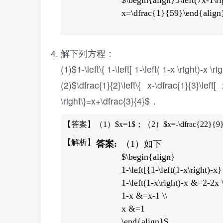
$\begin{align}3\left(7x-1\ri
x=\dfrac{1}{59}\end{align
解下列方程：
(1)$1-\left\{ 1-\left[ 1-\left( 1-x \right)-x \
(2)$\dfrac{1}{2}\left\{ x-\dfrac{1}{3}\left[
\right\}=x+\dfrac{3}{4}$．
【答案】（1）$x=1$；（2）$x=-\dfrac{22}{9
（1）如下
$\begin{align}
1-\left[{1-\left(1-x\right)-x
1-\left(1-x\right)-x &=2-2x \
1-x &=x-1 \\
x &=1
\end{align}$