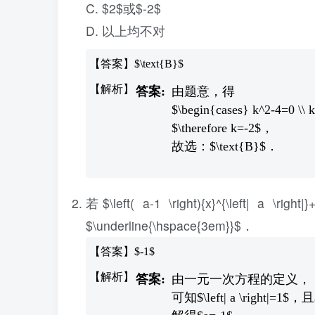
C. $2$或$-2$
D. 以上均不对
【答案】$\text{B}$
由题意，得
$\begin{cases} k^2-4=0 \\ 
$\therefore k=-2$，
故选：$\text{B}$．
若$\left( a-1 \right){x}^{\l
$\underline{\hspace{3em}}$．
【答案】$-1$
由一元一次方程的定义，
可知$\left| a \right|=1$，且