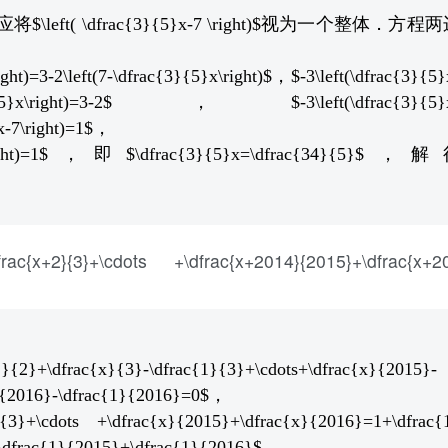
ft( \dfrac{3}{5}x-7 \right)$视为一个整体．方程
ight)=3-2\left(7-\dfrac{3}{5}x\right)$，$-3\left(\dfrac{3}{5}
frac{3}{5}x\right)=3-2$，$-3\left(\dfrac{3}{5}
}x-7\right)=1$，
}x-7\right)=1$，即$\dfrac{3}{5}x=\dfrac{34}{5}$，
}{3}+\cdots +\dfrac{x+2014}{2015}+\dfrac{x+20
1}{2}+\dfrac{x}{3}-\dfrac{1}{3}+\cdots+\dfrac{x}{2015}-
}{2016}-\dfrac{1}{2016}=0$，
}{3}+\cdots +\dfrac{x}{2015}+\dfrac{x}{2016}=1+\dfrac{
+\dfrac{1}{2015}+\dfrac{1}{2016}$，