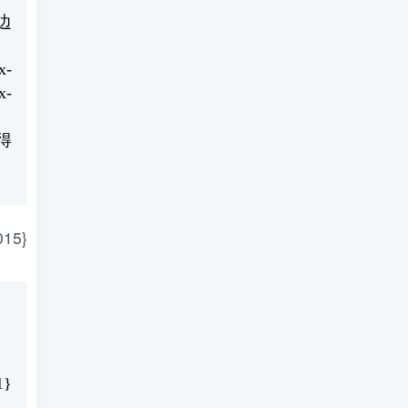
两边
x-
x-
解得
15}
1}