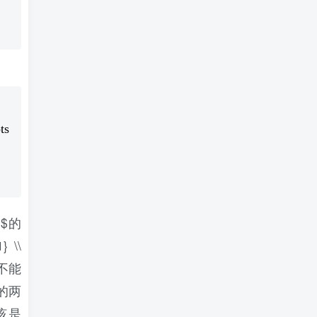
ts
s}$的
} \\
，不能
的两
该是