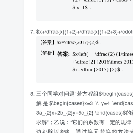
$ x=1$．
$x+\dfrac{x}{1+2}+\dfrac{x}{1+2+3}+\
【答案】$x=\dfrac{2017}{2}$．
$x\left( \dfrac{2}{1\ti
+\dfrac{2}{2016\times 201
$x=\dfrac{2017}{2}$．
三个同学对问题“若方程组$\begin{cases}a_{1}x+
解是$\begin{cases}x=3 \\ y=4 \end{c
3a_{2}x+2b_{2}y=5c_{2} \e
求解”；乙说：“它们的系数有一定的规律
边都除以$5$，通过换元替换的方法