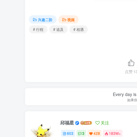
兴趣二阶
视频
# 行程
# 追及
# 相遇
点赞
1
Every day is 
如果
邱福星
关注
603
3
428
183W+