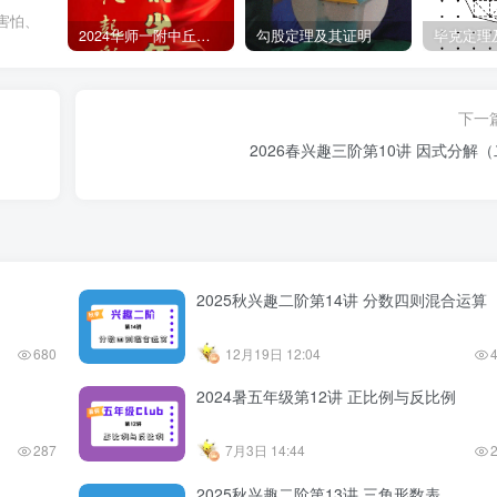
害怕、
2024华师一附中丘班游园考试真题
勾股定理及其证明
毕克定理
下一
2026春兴趣三阶第10讲 因式分解
2025秋兴趣二阶第14讲 分数四则混合运算
680
12月19日 12:04
2024暑五年级第12讲 正比例与反比例
287
7月3日 14:44
2025秋兴趣二阶第13讲 三角形数表