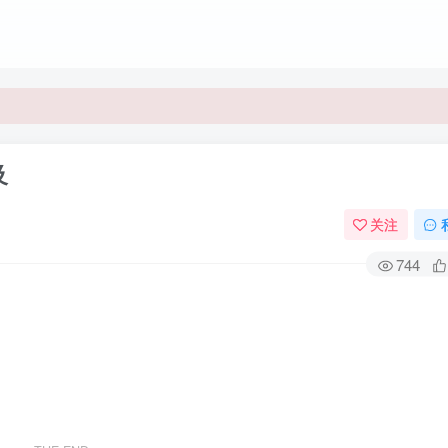
及
关注
744