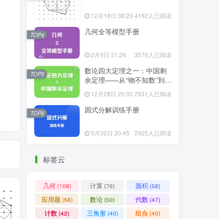
12月18日 08:23
4162人已阅读
几何全等模型手册
TOP4
2月9日 21:26
3576人已阅读
数论四大定理之一：中国剩
TOP5
余定理——从“物不知数”到现
代代数
12月28日 20:00
2931人已阅读
因式分解训练手册
TOP6
5月30日 20:45
2925人已阅读
标签云
几何
计算
面积
(108)
(76)
(58)
应用题
数论
代数
(56)
(50)
(47)
计数
三角形
组合
(42)
(40)
(40)