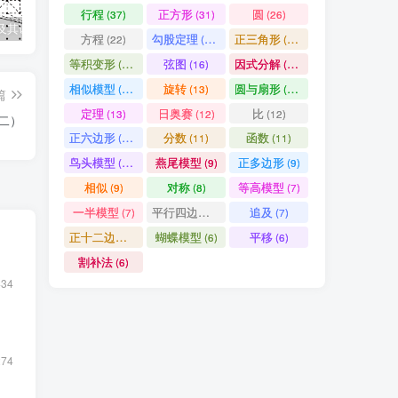
行程
正方形
圆
(37)
(31)
(26)
及其证明
几何全等模型手册
数论四大定理之一：中国剩余定理——从“物不知数”到现代代数
因
方程
勾股定理
正三角形
(22)
(19)
(19)
等积变形
弦图
因式分解
(18)
(16)
(15)
相似模型
旋转
圆与扇形
(14)
(13)
(13)
篇
定理
日奥赛
比
(13)
(12)
(12)
（二）
正六边形
分数
函数
(11)
(11)
(11)
鸟头模型
燕尾模型
正多边形
(10)
(9)
(9)
相似
对称
等高模型
(9)
(8)
(7)
一半模型
平行四边形
追及
(7)
(7)
(7)
正十二边形
蝴蝶模型
平移
(6)
(6)
(6)
割补法
(6)
434
274