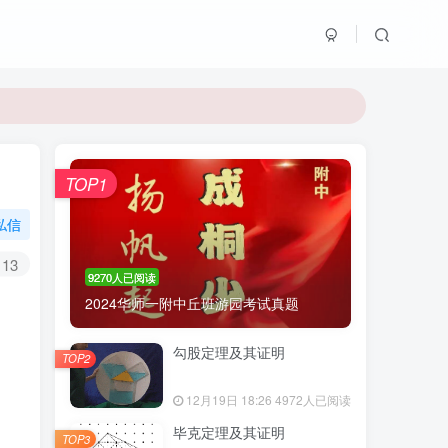
TOP1
私信
13
9270人已阅读
2024华师一附中丘班游园考试真题
勾股定理及其证明
TOP2
12月19日 18:26
4972人已阅读
毕克定理及其证明
TOP3