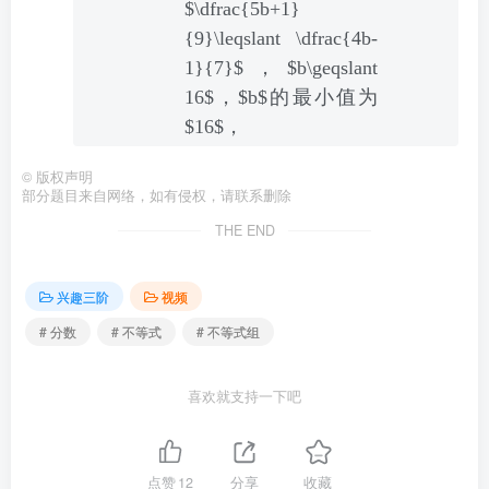
$\dfrac{5b+1}
{9}\leqslant \dfrac{4b-
1}{7}$，$b\geqslant
16$，$b$的最小值为
$16$，
©
版权声明
部分题目来自网络，如有侵权，请联系删除
THE END
兴趣三阶
视频
# 分数
# 不等式
# 不等式组
喜欢就支持一下吧
点赞
12
分享
收藏