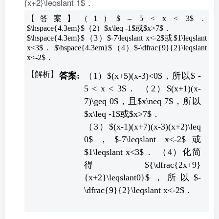
{x+2}\leqslant 1$．
【答案】（1）$ – 5 < x < 3$．
$\hspace{4.3em}$（2）$x\leq -1$或$x>7$．
$\hspace{4.3em}$（3）$-7\leqslant x<-2$或$1\leqslant
x<3$． $\hspace{4.3em}$（4）$-\dfrac{9}{2}\leqslant
x<-2$．
（1）$(x+5)(x-3)<0$，所以$ -
5 < x < 3$． （2）$(x+1)(x-
7)\geq 0$，且$x\neq 7$，所以
$x\leq -1$或$x>7$．
（3）$(x-1)(x+7)(x-3)(x+2)\leq
0$，$-7\leqslant x<-2$或
$1\leqslant x<3$． （4）化简
得${\dfrac{2x+9}
{x+2}\leqslant0}$，所以$-
\dfrac{9}{2}\leqslant x<-2$．