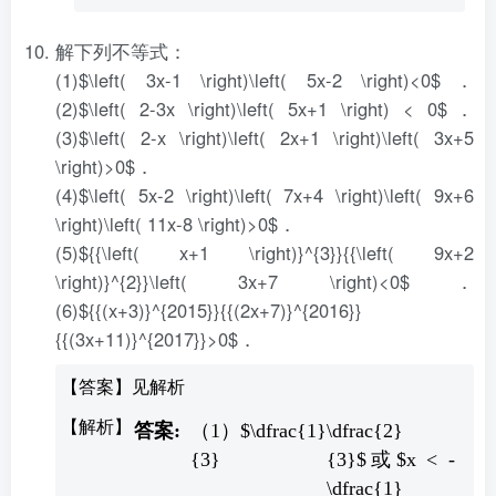
解下列不等式：
(1)$\left( 3x-1 \right)\left( 5x-2 \right)<0$．
(2)$\left( 2-3x \right)\left( 5x+1 \right) < 0$．
(3)$\left( 2-x \right)\left( 2x+1 \right)\left( 3x+5
\right)>0$．
(4)$\left( 5x-2 \right)\left( 7x+4 \right)\left( 9x+6
\right)\left( 11x-8 \right)>0$．
(5)${{\left( x+1 \right)}^{3}}{{\left( 9x+2
\right)}^{2}}\left( 3x+7 \right)<0$．
(6)${{(x+3)}^{2015}}{{(2x+7)}^{2016}}
{{(3x+11)}^{2017}}>0$．
【答案】见解析
（1）$\dfrac{1}
\dfrac{2}
{3}
{3}$或$x < -
\dfrac{1}