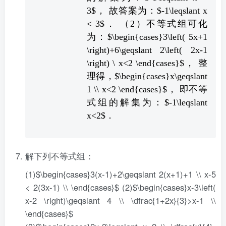
3$， 故答案为：$-1\leqslant x
< 3$． （2）不等式组可化
为：$\begin{cases}3\left( 5x+1
\right)+6\geqslant 2\left( 2x-1
\right) \ x<2 \end{cases}$， 整
理得，$\begin{cases}x\geqslant
1 \\ x<2 \end{cases}$， 即不等
式组的解集为：$-1\leqslant
x<2$．
解下列不等式组：
(1)$\begin{cases}3(x-1)+2\geqslant 2(x+1)+1 \\ x-5
< 2(3x-1) \\ \end{cases}$ (2)$\begin{cases}x-3\left(
x-2 \right)\geqslant 4 \\ \dfrac{1+2x}{3}>x-1 \\
\end{cases}$