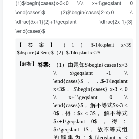
(1)$\begin{cases}x-3<0 \\\\ x+1\geqslant 0
\end{cases}$ (2)$\begin{cases}2-x>0 \\
\dfrac{5x+1}{2}+1\geqslant \dfrac{2x-1}{3}
\end{cases}$
【答案】（1）$-1\leqslant x<3$
$\hspace{4.3em}$（2）$-1\leqslant x<2$．
（1）由题知$\begin{cases}x<3
\\ x\geqslant -1 \\
\end{cases}$， ∴$-1\leqslant
x<3$． $\begin{cases} x-3 < 0
\\ x+1\geqslant 0 \\
\end{cases}$， 解不等式$x-3 <
0$，得：$x < 3$， 解不等式
$x+1\geqslant 0$，得：
$x\geqslant -1$， 故不等式组
的解集为：$-1\leqslant x <