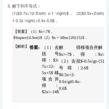
解下列不等式：
(1)$3-7x<12-5\left( x-1 \right)$． (2)$0.5x+2\left(
1-0.3x \right)>0.4x-0.6$．
【答案】（1）$x>-7$．
$\hspace{4.3em}$（2）$x < \dfrac{26}{5}$．
（1）去
解得
移项合并
解
括号
$x>-7$．
得：
$x\lt\
得：$3-
（2）去括
$-0.5x\gt-
{5}$
7x<12-
号得：
2.6$
5x+5$ 移
$0.5x+2-
项合并
0.6x\gt0.4x-
得：
0.6$
$2x>-14$