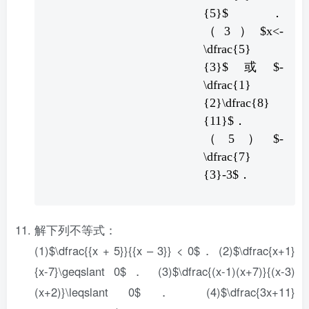
{5}$．
（3）$x<-
\dfrac{5}
{3}$或$-
\dfrac{1}
{2}
\dfrac{8}
{11}$．
（5）$-
\dfrac{7}
{3}
-3$．
解下列不等式：
(1)$\dfrac{{x + 5}}{{x – 3}} < 0$． (2)$\dfrac{x+1}
{x-7}\geqslant 0$． (3)$\dfrac{(x-1)(x+7)}{(x-3)
(x+2)}\leqslant 0$． (4)$\dfrac{3x+11}