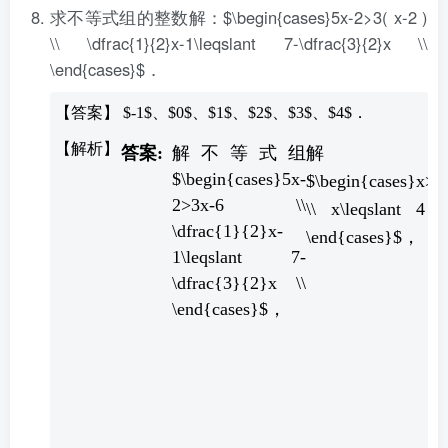
求不等式组的整数解：$\begin{cases}5x-2>3( x-2 )
\\ \dfrac{1}{2}x-1\leqslant 7-\dfrac{3}{2}x \\
\end{cases}$．
【答案】 $-1$、$0$、$1$、$2$、$3$、$4$．
解不等式组
解
$\begin{cases}5x-
$\begin{cases}x>-
2>3x-6 \\
\\ x\leqslant 4 \
\dfrac{1}{2}x-
\end{cases}$，
1\leqslant 7-
\dfrac{3}{2}x \\
\end{cases}$，