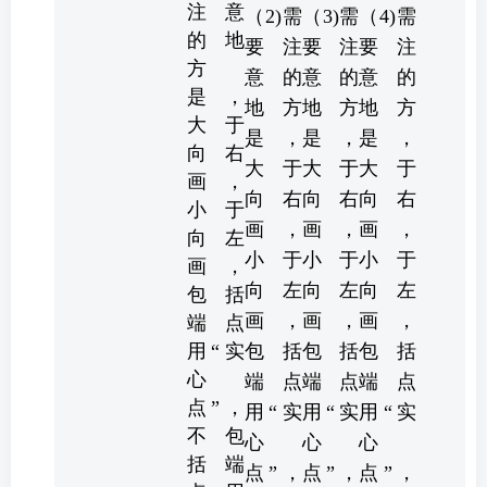
注意
（2)需
（3)需
（4)需
的地
要注
要注
要注
方
意的
意的
意的
是，
地方
地方
地方
大于
是，
是，
是，
向右
大于
大于
大于
画，
向右
向右
向右
小于
画，
画，
画，
向左
小于
小于
小于
画，
向左
向左
向左
包括
画，
画，
画，
端点
用“实
包括
包括
包括
心
端点
端点
端点
点”，
用“实
用“实
用“实
不包
心
心
心
括端
点”，
点”，
点”，