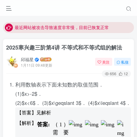
视频无法观看的微信发消息给邱老师重置即可
点击菜单或者文章中链接可以查看其他讲次的视频
最近网站被攻击导致速度非常慢，目前已恢复正常
视频无法观看的微信发消息给邱老师重置即可
2025寒兴趣三阶第4讲 不等式和不等式组的解法
邱福星
关注
私信
1月11日 09:48更新
656
12
利用数轴表示下面未知数的取值范围．
(1)$x>-2$．
(2)$x<6$． (3)$x\geqslant 3$． (4)$x\leqslant 4$．
【答案】见解析
（1）
需要