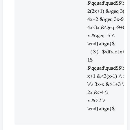
$\qquad\quad$$\beg
2(2x+1) &\geq 3(x-3
4x+2 &\geq 3x-9+6 
4x-3x &\geq -9+6-2 
x &\geq -5 \\
\end{align}$
（3）$\dfrac{x+1}
1$
$\qquad\quad$$\beg
x+1 &<3(x-1) \\ x
\\\\ 3x-x &>1+3 \\
2x &>4 \\
x &>2 \\
\end{align}$