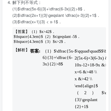
解下列不等式：
(1)$\dfrac{5x-6}{3}+\dfrac{6-3x}{2}>8$．
(2)$\dfrac{2x+1}{3}\geqslant \dfrac{x-3}{2}+1$．
(3)$\dfrac{x+1}{3} < x-1$．
【答案】（1）$x>42$．
$\hspace{4.3em}$（2）$x\geqslant -5$．
$\hspace{4.3em}$（3）$x>2$．
（1）$\dfrac{5x-
$\qquad\quad$$\beg
6}{3}+\dfrac{6-
2(5x-6)+3(6-3x) &> 
3x}{2}>8$
10x-12+18-9x &>48
x+6 &>48 \\
x &>42 \\
\end{align}$
（2）$\dfrac
{3}\geqslant \df
{2}+1$