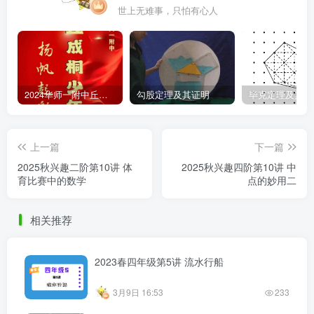
世上无难事，只怕有心人
2024华师一附中丘班游园考试真题
勾股定理及其证明
毕克定理及其证
上一篇
下一篇
2025秋兴趣二阶第10讲 体
2025秋兴趣四阶第10讲 中
育比赛中的数学
点的妙用二
相关推荐
2023春四年级第5讲 流水行船
3月9日 16:53
233