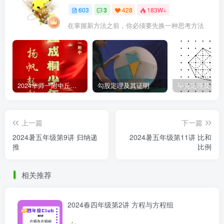
603
3
428
183W+
在掌握新方法之前，你必须要先换一种思考方法
2024华师一附中丘班游园考试真题
勾股定理及其证明
毕克定理及其证
上一篇
下一篇
2024暑五年级第9讲 归纳递
2024暑五年级第11讲 比和
推
比例
相关推荐
2024春四年级第2讲 方程与方程组