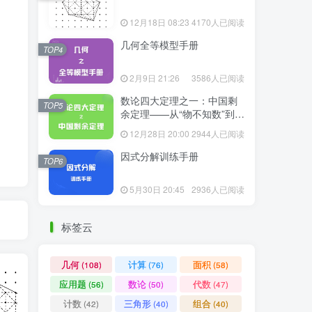
12月18日 08:23
4170人已阅读
几何全等模型手册
TOP4
2月9日 21:26
3586人已阅读
数论四大定理之一：中国剩
TOP5
余定理——从“物不知数”到现
代代数
12月28日 20:00
2944人已阅读
因式分解训练手册
TOP6
5月30日 20:45
2936人已阅读
标签云
几何
计算
面积
(108)
(76)
(58)
应用题
数论
代数
(56)
(50)
(47)
计数
三角形
组合
(42)
(40)
(40)