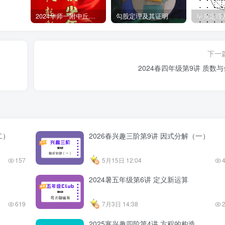
2024华师一附中丘班游园考试真题
勾股定理及其证明
毕克定理
下一
2024春四年级第9讲 质数
二）
2026春兴趣三阶第9讲 因式分解（一）
157
5月15日 12:04
2024暑五年级第6讲 定义新运算
619
7月3日 14:38
2025寒兴趣四阶第4讲 方程的构造