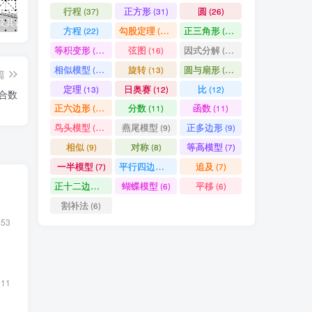
行程
正方形
圆
(37)
(31)
(26)
及其证明
几何全等模型手册
数论四大定理之一：中国剩余定理——从“物不知数”到现代代数
因
方程
勾股定理
正三角形
(22)
(19)
(19)
等积变形
弦图
因式分解
(18)
(16)
(15)
相似模型
旋转
圆与扇形
(14)
(13)
(13)
篇
定理
日奥赛
比
(13)
(12)
(12)
与合数
正六边形
分数
函数
(11)
(11)
(11)
鸟头模型
燕尾模型
正多边形
(10)
(9)
(9)
相似
对称
等高模型
(9)
(8)
(7)
一半模型
平行四边形
追及
(7)
(7)
(7)
正十二边形
蝴蝶模型
平移
(6)
(6)
(6)
割补法
(6)
453
211