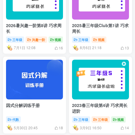
2026暑兴趣一阶第8讲 巧求周
2025暑三年级Club第1讲 巧求
长
周长
三年级
兴趣一阶
视频
三年级
视频
7月1日 12:08
8月6日 21:18
16
13
因式分解训练手册
2023春三年级第4讲 巧求周长
进阶
代数
三年级
三年级
视频
5月30日 20:45
3月9日 16:50
18
14