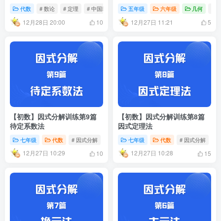
代数
代数
# 数论
# 定理
# 中国剩余定理
五年级
六年级
几何
# 
12月28日 20:00
12月27日 11:21
10
5
【初数】因式分解训练第9篇
【初数】因式分解训练第8篇
待定系数法
因式定理法
七年级
代数
# 因式分解
# 比
# 对称
七年级
代数
# 因式分解
#
12月27日 10:29
12月27日 10:28
10
15