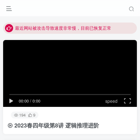
视频无法观看的微信发消息给邱老师重置即可
点击菜单或者文章中链接可以查看其他讲次的视频
最近网站被攻击导致速度非常慢，目前已恢复正常
视频无法观看的微信发消息给邱老师重置即可
00:00
/
0:00
speed
194
9
2023春四年级第8讲 逻辑推理进阶