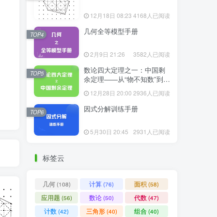
12月18日 08:23
4168人已阅读
几何全等模型手册
TOP4
2月9日 21:26
3582人已阅读
数论四大定理之一：中国剩
TOP5
余定理——从“物不知数”到现
代代数
12月28日 20:00
2936人已阅读
因式分解训练手册
TOP6
5月30日 20:45
2931人已阅读
标签云
几何
计算
面积
(108)
(76)
(58)
应用题
数论
代数
(56)
(50)
(47)
计数
三角形
组合
(42)
(40)
(40)