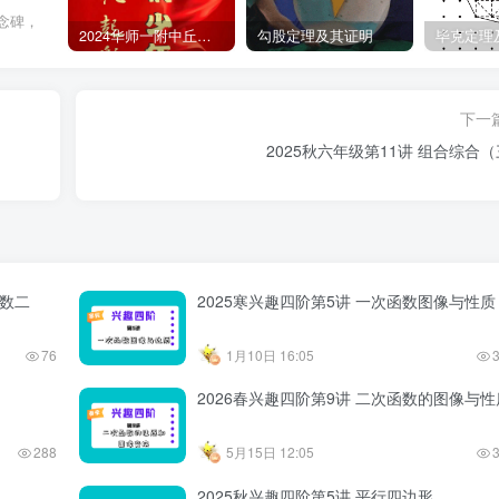
念碑，
2024华师一附中丘班游园考试真题
勾股定理及其证明
毕克定理
下一
2025秋六年级第11讲 组合综合
计数二
2025寒兴趣四阶第5讲 一次函数图像与性质
76
1月10日 16:05
2026春兴趣四阶第9讲 二次函数的图像与性
288
5月15日 12:05
2025秋兴趣四阶第5讲 平行四边形