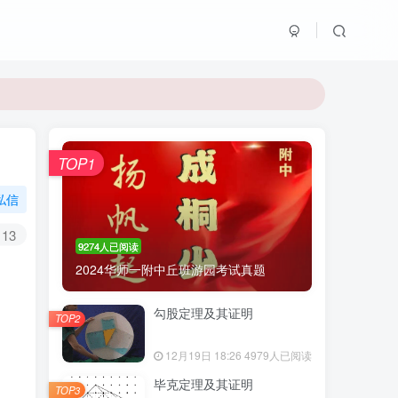
TOP1
私信
13
9274人已阅读
2024华师一附中丘班游园考试真题
勾股定理及其证明
TOP2
12月19日 18:26
4979人已阅读
毕克定理及其证明
TOP3