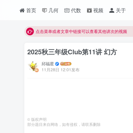
首页
几何
代数
视频
关于
最近网站被攻击导致速度非常慢，目前已恢复正常
视频无法观看的微信发消息给邱老师重置即可
点击菜单或者文章中链接可以查看其他讲次的视频
最近网站被攻击导致速度非常慢，目前已恢复正常
2025秋三年级Club第11讲 幻方
视频无法观看的微信发消息给邱老师重置即可
邱福星
11月28日 12:01发布
©
版权声明
部分题目来自网络，如有侵权，请联系删除