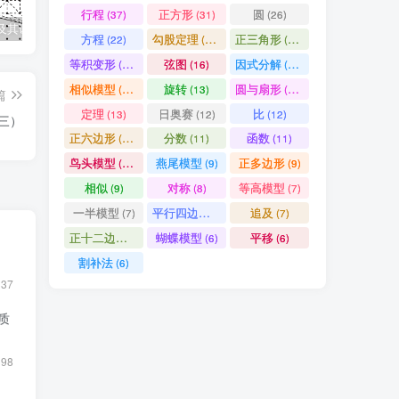
行程
正方形
圆
(37)
(31)
(26)
及其证明
几何全等模型手册
数论四大定理之一：中国剩余定理——从“物不知数”到现代代数
因
方程
勾股定理
正三角形
(22)
(19)
(19)
等积变形
弦图
因式分解
(18)
(16)
(15)
相似模型
旋转
圆与扇形
(14)
(13)
(13)
篇
定理
日奥赛
比
(13)
(12)
(12)
（三）
正六边形
分数
函数
(11)
(11)
(11)
鸟头模型
燕尾模型
正多边形
(10)
(9)
(9)
相似
对称
等高模型
(9)
(8)
(7)
一半模型
平行四边形
追及
(7)
(7)
(7)
正十二边形
蝴蝶模型
平移
(6)
(6)
(6)
割补法
(6)
337
质
398