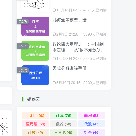
12月18日 08:23
4171人已阅读
几何全等模型手册
TOP4
2月9日 21:26
3590人已阅读
数论四大定理之一：中国剩
TOP5
余定理——从“物不知数”到现
代代数
12月28日 20:00
2945人已阅读
因式分解训练手册
TOP6
5月30日 20:45
2939人已阅读
标签云
几何
计算
面积
(108)
(76)
(58)
应用题
数论
代数
(56)
(50)
(47)
计数
三角形
组合
(42)
(40)
(40)