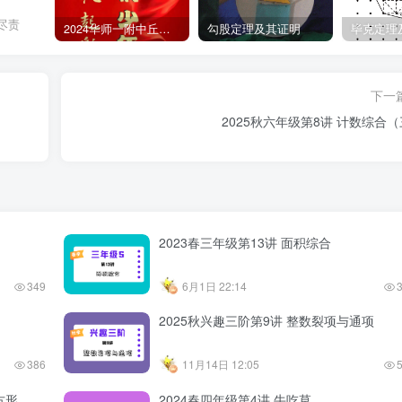
尽责
2024华师一附中丘班游园考试真题
勾股定理及其证明
毕克定理
下一
2025秋六年级第8讲 计数综合
2023春三年级第13讲 面积综合
349
6月1日 22:14
2025秋兴趣三阶第9讲 整数裂项与通项
386
11月14日 12:05
方形
2024春四年级第4讲 牛吃草