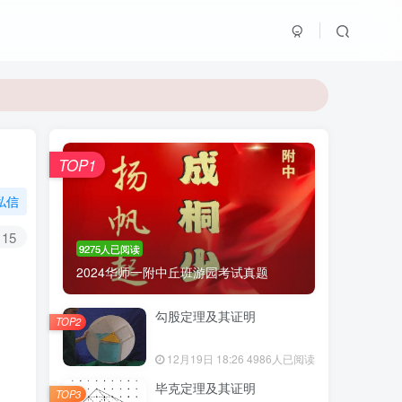
TOP1
私信
15
9275人已阅读
2024华师一附中丘班游园考试真题
勾股定理及其证明
TOP2
12月19日 18:26
4986人已阅读
毕克定理及其证明
TOP3