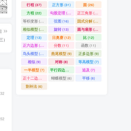
行程
正方形
圆
(37)
(31)
(26)
及其证明
几何全等模型手册
数论四大定理之一：中国剩余定理——从“物不知数”到现代代数
因
方程
勾股定理
正三角形
(22)
(19)
(19)
等积变形
弦图
因式分解
(18)
(16)
(15)
相似模型
旋转
圆与扇形
(14)
(13)
(13)
篇
定理
日奥赛
比
(13)
(12)
(12)
（三）
正六边形
分数
函数
(11)
(11)
(11)
鸟头模型
燕尾模型
正多边形
(10)
(9)
(9)
相似
对称
等高模型
(9)
(8)
(7)
一半模型
平行四边形
追及
(7)
(7)
(7)
正十二边形
蝴蝶模型
平移
(6)
(6)
(6)
割补法
(6)
332
552