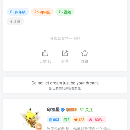
四年级
四年级
视频
# 计算
喜欢就支持一下吧
点赞
15
分享
收藏
Do not let dream just be your dream.
别让梦想只停留在梦里
邱福星
关注
603
3
428
183W+
改变你的思想，你就能改变自己的命运