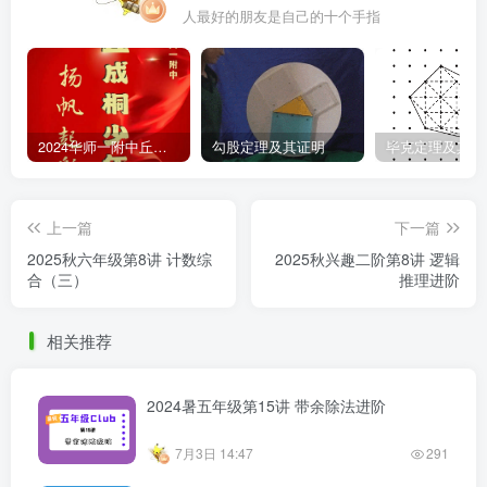
人最好的朋友是自己的十个手指
2024华师一附中丘班游园考试真题
勾股定理及其证明
毕克定理及其证
上一篇
下一篇
2025秋六年级第8讲 计数综
2025秋兴趣二阶第8讲 逻辑
合（三）
推理进阶
相关推荐
2024暑五年级第15讲 带余除法进阶
7月3日 14:47
291