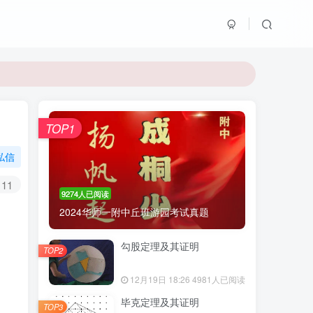
TOP1
私信
11
9274人已阅读
2024华师一附中丘班游园考试真题
勾股定理及其证明
TOP2
12月19日 18:26
4981人已阅读
毕克定理及其证明
TOP3