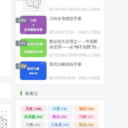
12月18日 08:23
4168人已阅读
几何全等模型手册
TOP4
2月9日 21:26
3582人已阅读
数论四大定理之一：中国剩
TOP5
余定理——从“物不知数”到现
代代数
12月28日 20:00
2938人已阅读
因式分解训练手册
TOP6
5月30日 20:45
2933人已阅读
标签云
几何
计算
面积
(108)
(76)
(58)
应用题
数论
代数
(56)
(50)
(47)
计数
三角形
组合
(42)
(40)
(40)