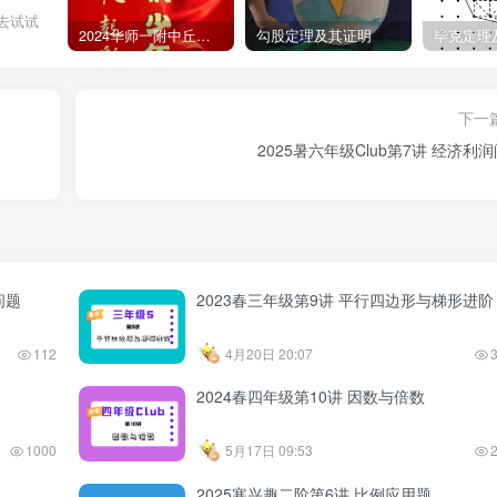
去试试
2024华师一附中丘班游园考试真题
勾股定理及其证明
毕克定理
下一
2025暑六年级Club第7讲 经济利
问题
2023春三年级第9讲 平行四边形与梯形进阶
112
4月20日 20:07
2024春四年级第10讲 因数与倍数
1000
5月17日 09:53
2025寒兴趣二阶第6讲 比例应用题