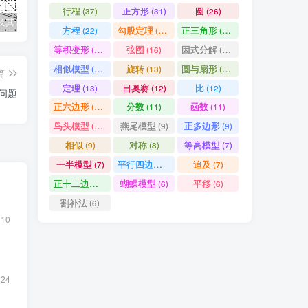
行程
正方形
圆
(37)
(31)
(26)
及其证明
几何全等模型手册
数论四大定理之一：中国剩余定理——从“物不知数”到现代代数
因
方程
勾股定理
正三角形
(22)
(19)
(19)
等积变形
弦图
因式分解
(18)
(16)
(15)
相似模型
旋转
圆与扇形
(14)
(13)
(13)
篇
定理
日奥赛
比
(13)
(12)
(12)
润问题
正六边形
分数
函数
(11)
(11)
(11)
鸟头模型
燕尾模型
正多边形
(10)
(9)
(9)
相似
对称
等高模型
(9)
(8)
(7)
一半模型
平行四边形
追及
(7)
(7)
(7)
正十二边形
蝴蝶模型
平移
(6)
(6)
(6)
割补法
(6)
310
224