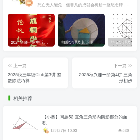
死亡无人能免，但非凡的成就会树起一座纪念碑，它将一直立到太阳冷却之时
2024华师一附中丘班游园考试真题
勾股定理及其证明
毕克定理及其证
上一篇
下一篇
2025秋三年级Club第3讲 整
2025秋兴趣一阶第4讲 三角
数除法巧算
形初步
相关推荐
【小奥】问题52 直角三角形内阴影部分的面
积
12月27日 10:03
530