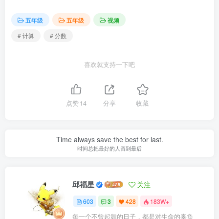
五年级
五年级
视频
# 计算
# 分数
喜欢就支持一下吧
点赞
14
分享
收藏
Time always save the best for last.
时间总把最好的人留到最后
邱福星
关注
603
3
428
183W+
每一个不曾起舞的日子，都是对生命的辜负