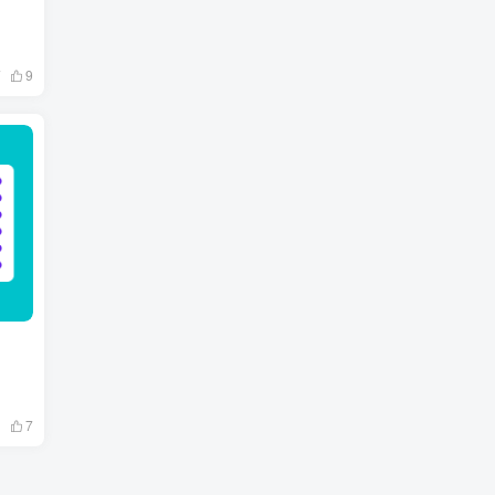
7
9
1
7