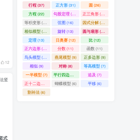
行程
正方形
圆
(37)
(31)
(26)
方程
勾股定理
正三角形
(22)
(19)
(19)
等积变形
弦图
因式分解
(18)
(16)
(15)
相似模型
旋转
圆与扇形
(14)
(13)
(13)
定理
日奥赛
比
(13)
(12)
(12)
正六边形
分数
函数
(11)
(11)
(11)
鸟头模型
燕尾模型
正多边形
(10)
(9)
(9)
12
相似
对称
等高模型
(9)
(8)
(7)
一半模型
平行四边形
追及
(7)
(7)
(7)
正十二边形
蝴蝶模型
平移
(6)
(6)
(6)
割补法
(6)
法竖式