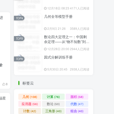
12月18日 08:23
4171人已阅读
几何全等模型手册
TOP4
2月9日 21:26
3589人已阅读
数论四大定理之一：中国剩
TOP5
余定理——从“物不知数”到现
代代数
12月28日 20:00
2944人已阅读
因式分解训练手册
TOP6
阶
5月30日 20:45
2938人已阅读
标签云
2
8
几何
计算
面积
(108)
(76)
(58)
应用题
数论
代数
(56)
(50)
(47)
计数
三角形
组合
(42)
(40)
(40)