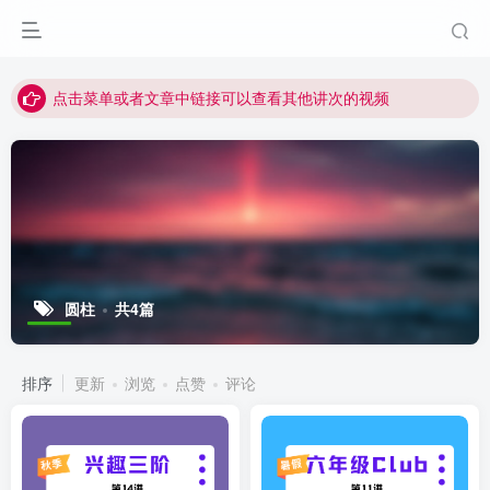
最近网站被攻击导致速度非常慢，目前已恢复正常
视频无法观看的微信发消息给邱老师重置即可
点击菜单或者文章中链接可以查看其他讲次的视频
最近网站被攻击导致速度非常慢，目前已恢复正常
视频无法观看的微信发消息给邱老师重置即可
圆柱
共4篇
排序
更新
浏览
点赞
评论