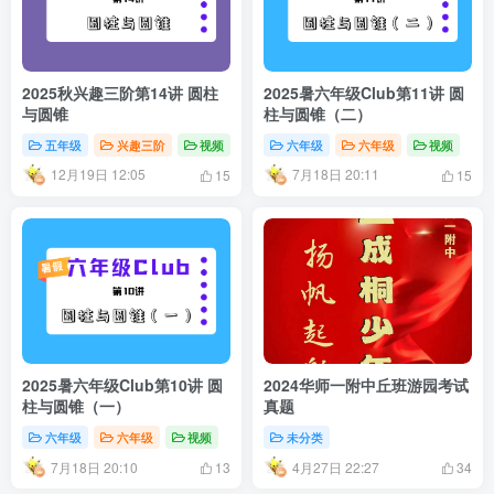
2025秋兴趣三阶第14讲 圆柱
2025暑六年级Club第11讲 圆
与圆锥
柱与圆锥（二）
五年级
兴趣三阶
视频
六年级
六年级
视频
12月19日 12:05
7月18日 20:11
15
15
2025暑六年级Club第10讲 圆
2024华师一附中丘班游园考试
柱与圆锥（一）
真题
六年级
六年级
视频
未分类
7月18日 20:10
4月27日 22:27
13
34