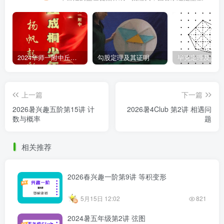
2024华师一附中丘班游园考试真题
勾股定理及其证明
毕克定理及其证
上一篇
下一篇
2026暑兴趣五阶第15讲 计
2026暑4Club 第2讲 相遇问
数与概率
题
相关推荐
2026春兴趣一阶第9讲 等积变形
5月15日 12:02
821
2024暑五年级第2讲 弦图