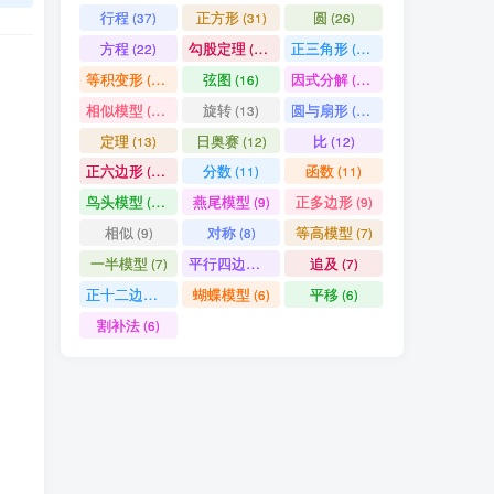
行程
正方形
圆
(37)
(31)
(26)
方程
勾股定理
正三角形
(22)
(19)
(19)
等积变形
弦图
因式分解
(18)
(16)
(15)
相似模型
旋转
圆与扇形
(14)
(13)
(13)
定理
日奥赛
比
(13)
(12)
(12)
正六边形
分数
函数
(11)
(11)
(11)
鸟头模型
燕尾模型
正多边形
(10)
(9)
(9)
相似
对称
等高模型
(9)
(8)
(7)
一半模型
平行四边形
追及
(7)
(7)
(7)
正十二边形
蝴蝶模型
平移
(6)
(6)
(6)
割补法
(6)