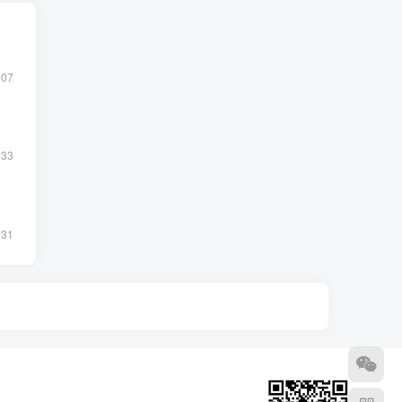
507
233
731