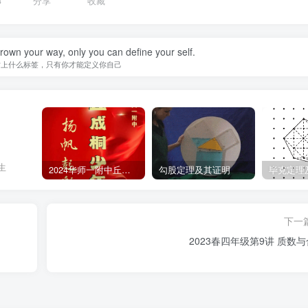
3
分享
收藏
hrown your way, only you can define your self.
贴上什么标签，只有你才能定义你自己
生
2024华师一附中丘班游园考试真题
勾股定理及其证明
毕克定理
下一
2023春四年级第9讲 质数