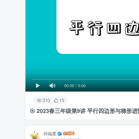
00:00
/
0:00
310
13
2023春三年级第9讲 平行四边形与梯形进
邱福星