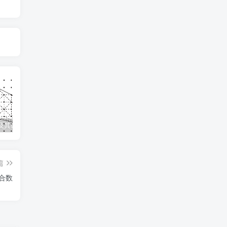
及其证明
几何全等模型手册
数论四大定理之一：中国剩余定理——从“物不知数”到现代代数
因
篇
与合数