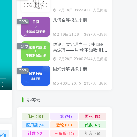
12月18日 08:23
4170人已阅读
几何全等模型手册
TOP4
2月9日 21:26
3587人已阅读
数论四大定理之一：中国剩
TOP5
余定理——从“物不知数”到现
代代数
12月28日 20:00
2944人已阅读
因式分解训练手册
TOP6
5月30日 20:45
2937人已阅读
标签云
几何
计算
面积
(108)
(76)
(58)
应用题
数论
代数
(56)
(50)
(47)
计数
三角形
组合
(42)
(40)
(40)
私信