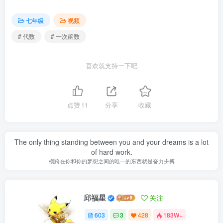
七年级
视频
# 代数
# 一次函数
喜欢就支持一下吧
点赞
11
分享
收藏
Do not give in to fear
别在恐惧面前低下你的头
邱福星
关注
603
3
428
183W+
你必须十分努力，才能看上去毫不费劲