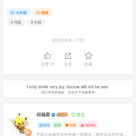
七年级
视频
# 代数
# 方程
喜欢就支持一下吧
点赞
13
分享
收藏
I only smile very joy, sorrow will not be see.
我只有笑的很欢，忧伤才不会被看穿
邱福星
关注
603
3
428
183W+
平富足的盛世徒然养成一批懦夫，困苦永远是坚强之母