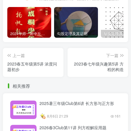
2024华师一附中丘班游园考试真题
勾股定理及其证明
毕克定理及其证
上一篇
下一篇
2023春五年级第5讲 浓度问
2023春七年级兴趣第5讲 方
题初步
程的构造
相关推荐
2025暑三年级Club第6讲 长方形与正方形
8月6日 21:29
161
2026春3Club第11讲 列方程解应用题