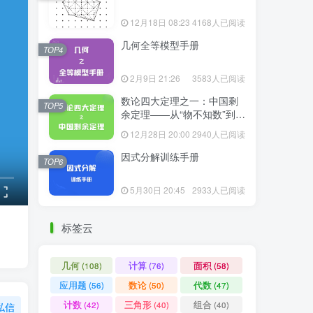
12月18日 08:23
4168人已阅读
几何全等模型手册
TOP4
2月9日 21:26
3583人已阅读
数论四大定理之一：中国剩
TOP5
余定理——从“物不知数”到现
代代数
12月28日 20:00
2940人已阅读
因式分解训练手册
TOP6
5月30日 20:45
2933人已阅读
标签云
几何
计算
面积
(108)
(76)
(58)
应用题
数论
代数
(56)
(50)
(47)
计数
三角形
组合
(42)
(40)
(40)
私信