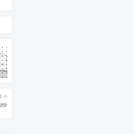
及其证明
几何全等模型手册
数论四大定理之一：中国剩余定理——从“物不知数”到现代代数
因
篇
征进阶