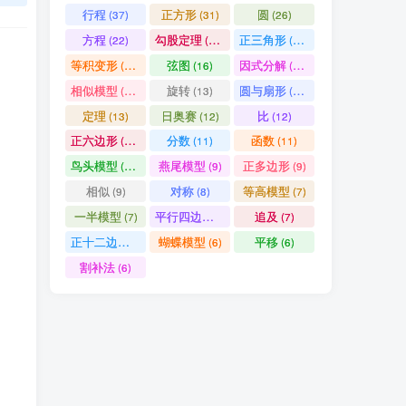
行程
正方形
圆
(37)
(31)
(26)
方程
勾股定理
正三角形
(22)
(19)
(19)
等积变形
弦图
因式分解
(18)
(16)
(15)
相似模型
旋转
圆与扇形
(14)
(13)
(13)
定理
日奥赛
比
(13)
(12)
(12)
正六边形
分数
函数
(11)
(11)
(11)
鸟头模型
燕尾模型
正多边形
(10)
(9)
(9)
相似
对称
等高模型
(9)
(8)
(7)
一半模型
平行四边形
追及
(7)
(7)
(7)
正十二边形
蝴蝶模型
平移
(6)
(6)
(6)
割补法
(6)