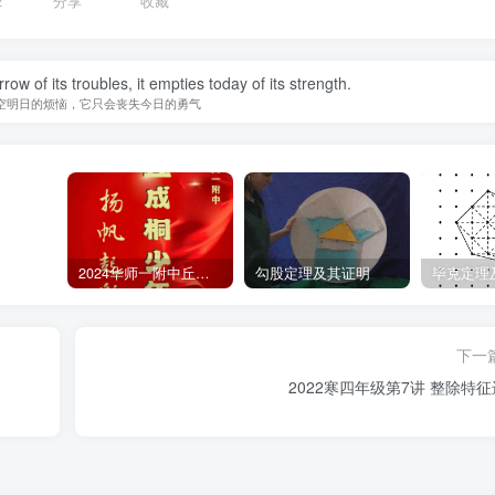
2
分享
收藏
w of its troubles, it empties today of its strength.
空明日的烦恼，它只会丧失今日的勇气
2024华师一附中丘班游园考试真题
勾股定理及其证明
毕克定理
下一
2022寒四年级第7讲 整除特