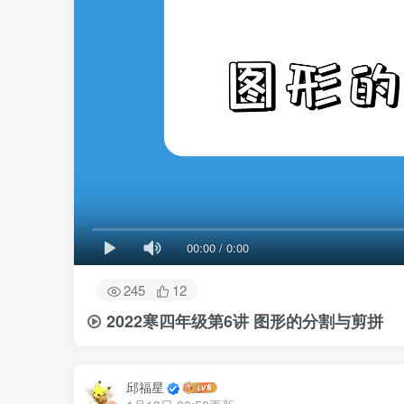
00:00
/
0:00
245
12
2022寒四年级第6讲 图形的分割与剪拼
邱福星