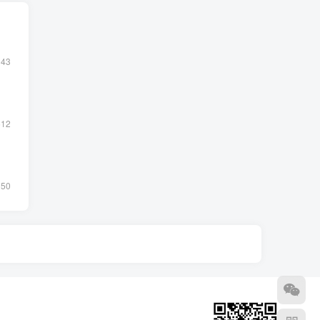
143
612
150