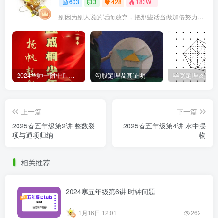
603
3
428
183W+
别因为别人说的话而放弃，把那些话当做加倍努力的动力
2024华师一附中丘班游园考试真题
勾股定理及其证明
毕克定理及其证
上一篇
下一篇
2025春五年级第2讲 整数裂
2025春五年级第4讲 水中浸
项与通项归纳
物
相关推荐
2024寒五年级第6讲 时钟问题
1月16日 12:01
262