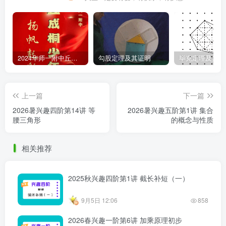
2024华师一附中丘班游园考试真题
勾股定理及其证明
毕克定理及其证
上一篇
下一篇
2026暑兴趣四阶第14讲 等
2026暑兴趣五阶第1讲 集合
腰三角形
的概念与性质
相关推荐
2025秋兴趣四阶第1讲 截长补短（一）
9月5日 12:06
858
2026春兴趣一阶第6讲 加乘原理初步