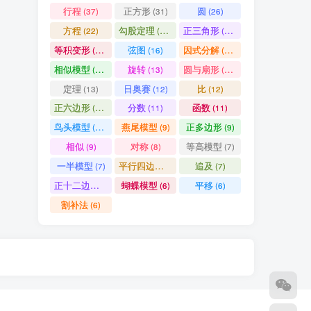
行程
正方形
圆
(37)
(31)
(26)
方程
勾股定理
正三角形
(22)
(19)
(19)
等积变形
弦图
因式分解
(18)
(16)
(15)
相似模型
旋转
圆与扇形
(14)
(13)
(13)
定理
日奥赛
比
(13)
(12)
(12)
正六边形
分数
函数
(11)
(11)
(11)
鸟头模型
燕尾模型
正多边形
(10)
(9)
(9)
相似
对称
等高模型
(9)
(8)
(7)
一半模型
平行四边形
追及
(7)
(7)
(7)
正十二边形
蝴蝶模型
平移
(6)
(6)
(6)
割补法
(6)