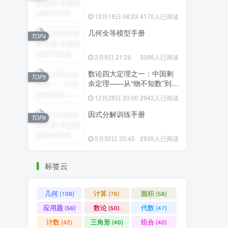
12月18日 08:23
4170人已阅读
几何全等模型手册
TOP4
2月9日 21:26
3586人已阅读
数论四大定理之一：中国剩
TOP5
余定理——从“物不知数”到现
代代数
12月28日 20:00
2942人已阅读
因式分解训练手册
TOP6
5月30日 20:45
2935人已阅读
标签云
几何
计算
面积
(108)
(76)
(58)
应用题
数论
代数
(56)
(50)
(47)
计数
三角形
组合
(42)
(40)
(40)