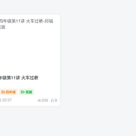
四年级第11讲 火车过桥
四年级
视频
 20:37
256
8