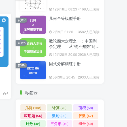
12月18日 08:23
4168人已阅读
几何全等模型手册
TOP4
2月9日 21:26
3582人已阅读
数论四大定理之一：中国剩
TOP5
余定理——从“物不知数”到现
代代数
12月28日 20:00
2936人已阅读
因式分解训练手册
TOP6
5月30日 20:45
2933人已阅读
标签云
3
6
几何
计算
面积
(108)
(76)
(58)
应用题
数论
代数
(56)
(50)
(47)
计数
三角形
组合
(42)
(40)
(40)