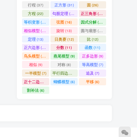
行程
正方形
圆
(37)
(31)
(26)
方程
勾股定理
正三角形
(22)
(19)
(19)
等积变形
弦图
因式分解
(18)
(16)
(15)
相似模型
旋转
圆与扇形
(14)
(13)
(13)
定理
日奥赛
比
(13)
(12)
(12)
正六边形
分数
函数
(11)
(11)
(11)
鸟头模型
燕尾模型
正多边形
(10)
(9)
(9)
相似
对称
等高模型
(9)
(8)
(7)
一半模型
平行四边形
追及
(7)
(7)
(7)
正十二边形
蝴蝶模型
平移
(6)
(6)
(6)
割补法
(6)