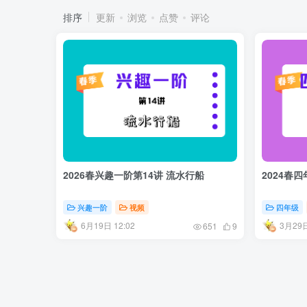
排序
更新
浏览
点赞
评论
2026春兴趣一阶第14讲 流水行船
2024春
兴趣一阶
视频
四年级
6月19日 12:02
3月29日
651
9