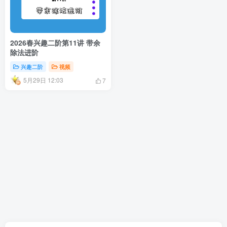
2026春兴趣二阶第11讲 带余
除法进阶
兴趣二阶
视频
5月29日 12:03
7